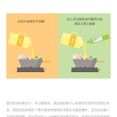
基因检测结果显示，老公糖尿病、高血脂和妻子心脏骤停的患病风险都比较
高，预防这些疾病除了需尽量避免植物奶油等反式脂肪酸外，还应适当摄入
不饱和脂肪酸，而炒菜时加入一些橄榄油代替菜籽油，能增加不饱和脂肪酸