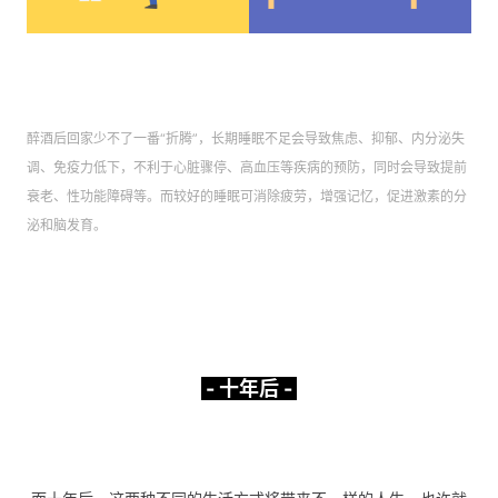
醉酒后回家少不了一番“折腾”，长期睡眠不足会导致焦虑、抑郁、内分泌失
调、免疫力低下，不利于心脏骤停、高血压等疾病的预防，同时会导致提前
衰老、性功能障碍等。而较好的睡眠可消除疲劳，增强记忆，促进激素的分
泌和脑发育。
- 十年后 -