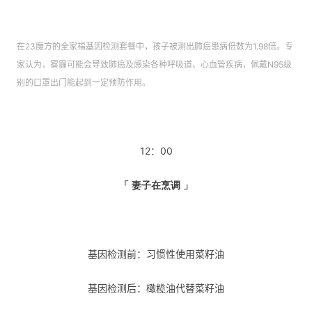
在23魔方的全家福基因检测套餐中，孩子被测出肺癌患病倍数为1.98倍。专
家认为，雾霾可能会导致肺癌及感染各种呼吸道、心血管疾病，佩戴N95级
别的口罩出门能起到一定预防作用。
12：00
「 妻子在烹调 」
基因检测前：习惯性使用菜籽油
基因检测后：橄榄油代替菜籽油