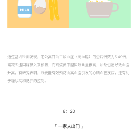
通过基因检测发现，老公高甘油三酯血症（高血脂）的患病倍数为5.49倍，
需减少胆固醇摄入来预防，而鸡蛋黄中胆固醇含量很高，油条也易导致血脂
升高。有研究表明，燕麦能有效预防由高血脂引发的心脑血管疾病，还有利
于糖尿病和肥胖的控制。
8：20
「 一家人出门 」