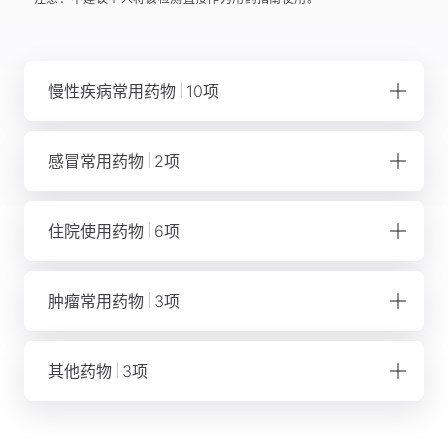
慢性疾病常用药物
10项
氯吡格雷
感冒常用药物
2项
辛伐他汀
奥美拉唑
乙醇类药物
住院使用药物
6项
安定
咖啡因
磺酰脲类药物
氯吡格雷
肿瘤常用药物
3项
别嘌醇
奥美拉唑
普伐他汀
安定
巯嘌呤类药物
其他药物
3项
异烟肼
他克莫司
氟尿嘧啶
西酞普兰
伏立康唑
卡培他滨
阿巴卡韦
华法林
华法林
塞来昔布