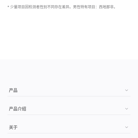
* 少量项目因检测者性别不同存在差异。男性特有项目：西地那非。
西地那非
产品
购买
产品介绍
如何检测
祖源
关于
检测项目
疾病风险