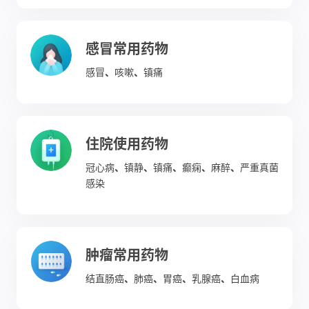
感冒常用药物
感冒
、
咳嗽
、
镇痛
住院使用药物
冠心病
、
镇静
、
镇痛
、
癫痫
、
麻醉
、
严重真菌
感染
肿瘤常用药物
结直肠癌
、
肺癌
、
胃癌
、
乳腺癌
、
白血病