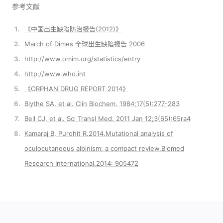
肝豆状核变性
参考文献
糖原累积病 IV 型
1.
《中国出生缺陷防治报告(2012)》
β 地中海贫血
2.
March of Dimes 全球出生缺陷报告 2006
遗传性非综合征型耳聋（AR型）
3.
http://www.omim.org/statistics/entry
甲基丙二酸血症
4.
http://www.who.int
眼皮肤白化病 2 型
5.
《ORPHAN DRUG REPORT 2014》
6.
Blythe SA, et al. Clin Biochem. 1984;17(5):277-283
7.
Bell CJ, et al. Sci Transl Med. 2011 Jan 12;3(65):65ra4
8.
Kamaraj B, Purohit R.2014.Mutational analysis of
oculocutaneous albinism: a compact review.Biomed
Research International.2014: 905472