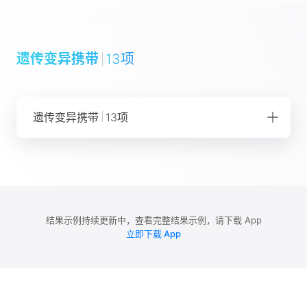
遗传变异携带
13项
遗传变异携带
13项
G6PD 缺乏症（蚕豆病）
糖原累积病 Ia 型
遗传性果糖不耐受症
苯丙酮尿症
结果示例持续更新中，查看完整结果示例，请下载 App
立即下载 App
糖原累积病 III 型
糖原累积病 II 型
眼皮肤白化病 1 型