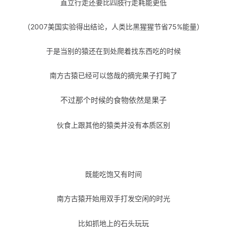
直立行走还要比四肢行走耗能更低
（2007美国实验得出结论，人类比黑猩猩节省75%能量）
于是当别的猿还在到处爬着找东西吃的时候
南方古猿已经可以悠哉的摘完果子打盹了
不过那个时候的食物依然是果子
伙食上跟其他的猿类并没有本质区别
既能吃饱又有时间
南方古猿开始用双手打发空闲的时光
比如抓地上的石头玩玩