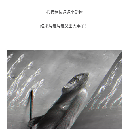
捡根树枝逗逗小动物
结果玩着玩着又出大事了！