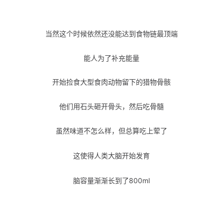
当然这个时候依然还没能达到食物链最顶端
能人为了补充能量
开始捡食大型食肉动物留下的猎物骨骸
他们用石头砸开骨头，然后吃骨髓
虽然味道不怎么样，但总算吃上荤了
这使得
人类大脑开始发育
脑容量渐渐长到了800ml