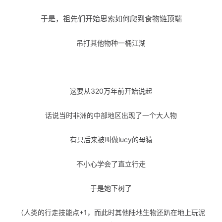
于是，祖先们开始思索如何
爬到食物链顶端
吊打其他物种一桶江湖
这要从320万年前开始说起
话说当时非洲的中部地区出现了一个大人物
有只后来被叫做lucy的母猿
不小心学会了直立行走
于是她下树了
（人类的行走技能点+1，而此时其他陆地生物还趴在地上玩泥