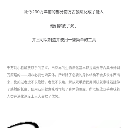
距今230万年前的部分南方古猿进化成了能人
他们解放了双手
并且可以制造并使用一些简单的工具
千万别小看解放双手的意义。自然界的生物演化基本都是需要符合奥卡姆剃
刀原理的——如非必要勿增实体。所以除了必要的身体结构不会多长东西出
来，比如过老虎不长翅膀，老鼠不长角。解放双手后使用树枝就意味着延伸
了胳膊的长度，使用石头就意味着增加了身体的硬度。所以解放双手意味着
人类在进化速度上大大占据了优势。