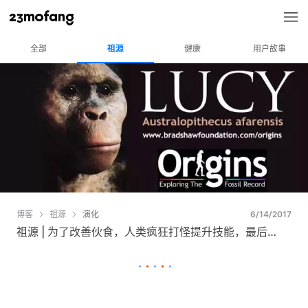
全部
祖源
健康
用户故事
博客
祖源
演化
6/14/2017
祖源 | 为了改善伙食，人类疯狂打怪提升技能，最后…
•
•
•
•
•