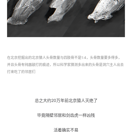
在北京挖掘出的北京猿人头骨数量与四肢骨不是1:4，头骨数量要多得多，
并且头骨有钝器敲打的痕迹，所以科学家猜测多出来的头骨是洞穴主人出去
打来吃了的邻居们
总之大约20万年前北京猿人灭绝了
毕竟隔壁邻居和剑齿虎一样凶残
活着确实不易