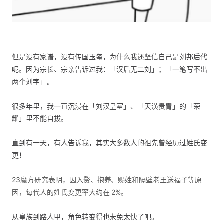
但是没有家谱，没有传国玉玺，为什么我还坚信自己是刘邦后代
呢。因为宗长、宗亲告诉过我：「汉后无二刘」；「一笔写不出
两个刘字」。
很多年里，我一直沉浸在「刘汉皇室」、「天潢贵胄」的「荣
耀」里不能自拔。
直到有一天，有人告诉我，其实大多数人的祖先曾经历过姓氏变
更！
23魔方研究表明，因入赘、抱养、赐姓和隔壁老王送福子等原
因，每代人的姓氏变更率大约在 2%。
从皇族到路人甲，角色转变得也未免太快了吧。