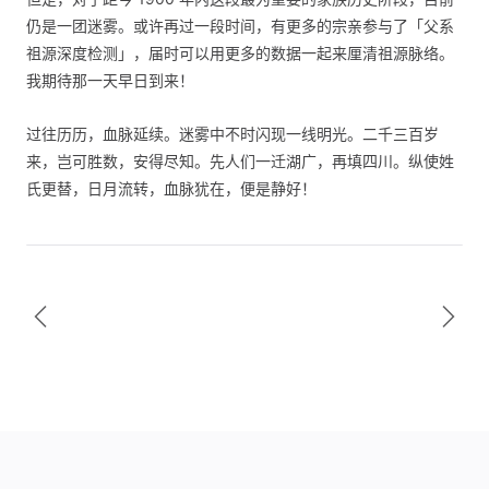
仍是一团迷雾。或许再过一段时间，有更多的宗亲参与了「父系
祖源深度检测」，届时可以用更多的数据一起来厘清祖源脉络。
我期待那一天早日到来！
过往历历，血脉延续。迷雾中不时闪现一线明光。二千三百岁
来，岂可胜数，安得尽知。先人们一迁湖广，再填四川。纵使姓
氏更替，日月流转，血脉犹在，便是静好！