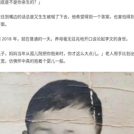
到底是不是你亲生的？」
往往到嘴边的话总是又生生被咽了下去，他希望得到一个答案，也害怕得
答案。
 2018 年，就在普通的一天，养母毫无征兆地开口谈论起李文的身世。
儿子，妈妈当年从孤儿院把你抱来时，你才这么大点儿。」老人用手比划
尺宽，仿佛怀中真的抱着个婴儿一般。