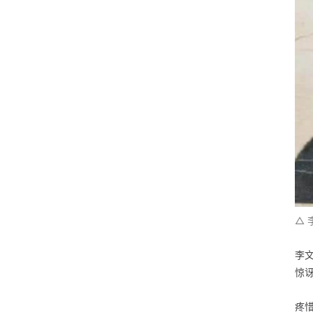
△ 
李
惊
疼