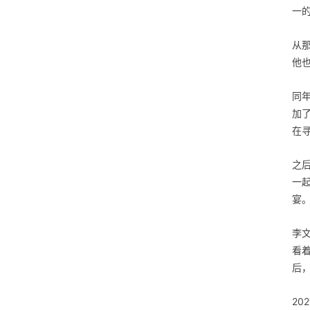
一
从
他
同年
加
在
之
一
宴
李
看
后
20