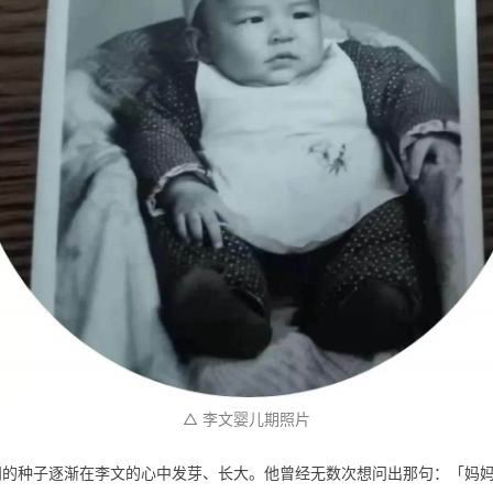
△ 李文婴儿期照片
问的种子逐渐在李文的心中发芽、长大。他曾经无数次想问出那句：「妈