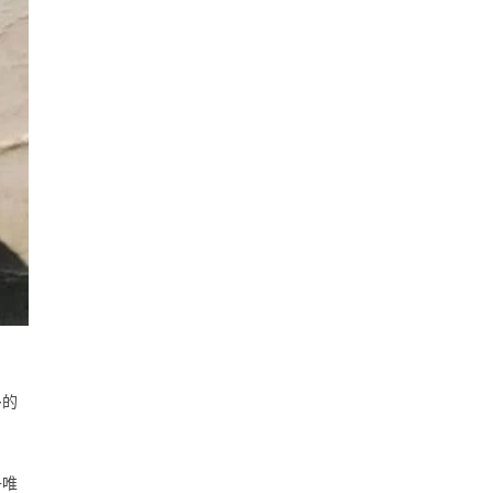
多的
子唯