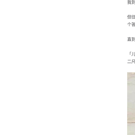
我
但
个
直到
「
二