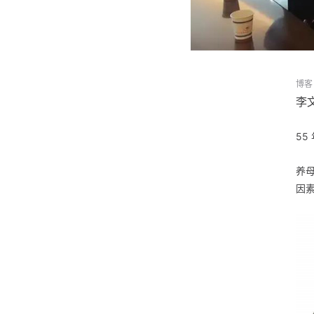
博客
李
5
养
因