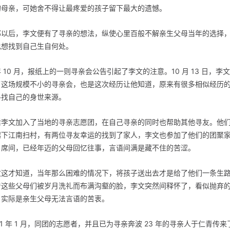
的母亲，可她舍不得让最疼爱的孩子留下最大的遗憾。
那以后，李文便有了寻亲的想法，纵使心里百般不解亲生父母当年的选择
也想找到自己生自何处。
 10 月，报纸上的一则寻亲会公告引起了李文的注意。10 月 13 日，李
了这场规模不小的寻亲会，也是这次经历让他知道，原来有很多相似经历
寻找自己的身世来源。
后李文加入了当地的寻亲志愿团，在自己寻亲的同时也帮助其他寻友。他
起下江南扫村，有两位寻友幸运的找到了家人，李文也参加了他们的团聚
。席间，已经年迈的父母回忆往事，言语间满是藏不住的苦涩。
文这才知道，当年那么困难的情况下，将孩子送出去才是给了他们一条生
着这些父母们被岁月洗礼而布满沟壑的脸，李文突然间释怀了，看似抛弃
，实际是亲生父母无法言语的苦衷。
21 年 1 月，同团的志愿者，并且已为寻亲奔波 23 年的寻亲人于仁青传来