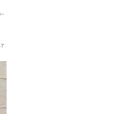
到一
出了