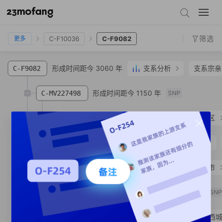
C-MF435654
C-F12177
C-F10036
C-F9082
筛选
C-F10036
C-F9082
更多
形成时间距今 3060 年
支系分析
支系宗亲
C-F9082
形成时间距今 1150 年
C-MV227498
SNP
C-MV227494
吴**
汉族
云南省 玉溪市 江川区
形成时间距今 3050 年
支系分析
C-F13864
C-MF399503
朱**
汉族
江苏省 苏州市 常熟市
形成时间距今 630 年
1
C-MV210753
SN
C-MV336157
李**
汉族
北京市 市辖区 西