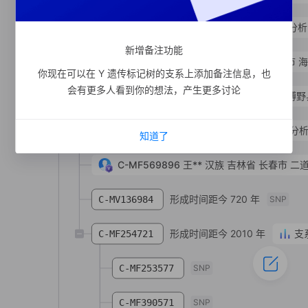
形成时间距今 3010 年
支系分析
C-Y525244
新增备注功能
C-MF594514
赵**
汉族
江苏省 连云港市 
你现在可以在 Y 遗传标记树的支系上添加备注信息，也
会有更多人看到你的想法，产生更多讨论
C-MF917981
王**
汉族
河北省 保定市 博野
形成时间距今 3030 年
支系分
C-TY45606
知道了
C-MF569896
王**
汉族
吉林省 长春市 二
形成时间距今 720 年
C-MV136984
SNP
形成时间距今 2010 年
支
C-MF254721
C-MF253577
SNP
C-MF390571
SNP