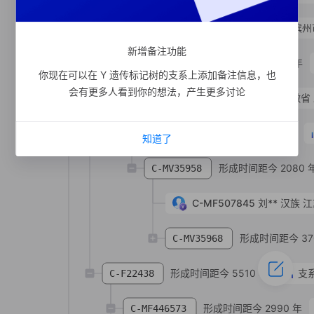
C-MF360661
王**
汉族
山东省 滨州
新增备注功能
形成时间距今 3600 年
C-MF915258
你现在可以在 Y 遗传标记树的支系上添加备注信息，也
会有更多人看到你的想法，产生更多讨论
C-MF915239
张**
回族
安徽省
形成时间距今 4080 年
C-MV35959
知道了
形成时间距今 2080 
C-MV35958
C-MF507845
刘**
汉族
江
形成时间距今 37
C-MV35968
形成时间距今 5510 年
支
C-F22438
形成时间距今 2990 年
C-MF446573