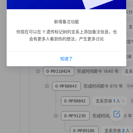
形成时间距今 1660 年
支系分
O-MF88855
新增备注功能
形成时间距今 740 年
支
O-MF377160
你现在可以在 Y 遗传标记树的支系上添加备注信息，也
会有更多人看到你的想法，产生更多讨论
O-MF377161
关**
汉族
河北省 保定
O-MF466864
侯彦生**
汉族
河南省
知道了
形成时间距今 1640 年
支系
O-MV118424
形成时间距今 970 年
O-MF88843
SN
支系宗亲
1
人
O-MF88842
形成时间距今 950 年
O-MF91230
支系宗亲
2
人
O-MF89106