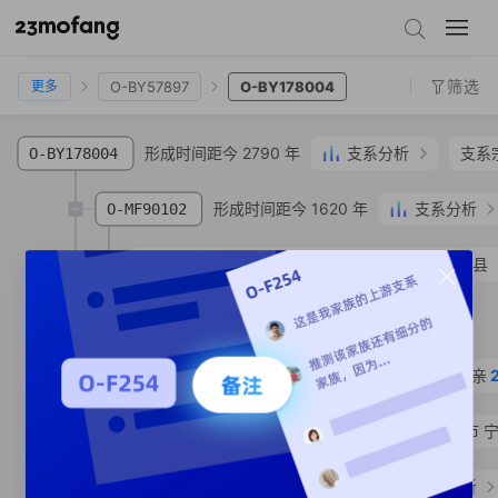
O-FT66549.2
O-MV177716
O-MV177717
O-FGC66010
O-BY57897
O-BY178004
筛选
O-BY57897
O-BY178004
更多
形成时间距今 2790 年
支系分析
支系
O-BY178004
形成时间距今 1620 年
支系分析
O-MF90102
O-MF90065
孟**
汉族
河南省 濮阳市 濮阳县
支系宗亲
1
人
O-MF123502
SNP
形成时间距今 780 年
支系宗亲
O-MF903789
O-MF903790
田**
汉族
山东省 泰安市 
形成时间距今 2770 年
支系分析
O-MF88852