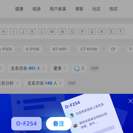
健康
祖源
用户故事
博客
社区
购买
H
I
J
K
L
M
N
O
P
Q
R
S
T
A-P305
A-P108
BT-M91
CT-M168
CF
F
2335
K-M2311
NO
O-F175
O-F265
O-
支系宗亲
451
人
更多
3
SNP
57
O-CTS4728
O-F714
O-F834
O-F3357
支系分析
支系宗亲
146
人
SNP
支系分析
支系宗亲
5
人
SNP
 阜阳市 临泉县
SNP
0 年
支系分析
支系宗亲
4
人
SNP