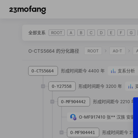
全部支系
ROOT
A
B
C
D
E
F
G
O-CTS5664 的分化路径
ROOT
A0-T
IJK
K-L469
K2
K-M2308
K-M
形成时间距今 4400 年
支系分析
O-CTS5664
O-M1470
O-PK4
O-F838
O-CTS38
形成时间距今 3200 年
O-Y27558
形成时间距今 2210 年
O-MF904442
O-MF917410
张**
汉族
安徽省
形成时间距今 219
O-MF904441