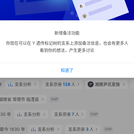
460 年
支系分析
支系宗亲
3
人
殷
山东微山殷氏家
今 420 年
SNP
新增备注功能
殷**
汉族
山东省 济宁市 微山县
SNP
你现在可以在 Y 遗传标记树的支系上添加备注信息，也会有更多人
看到你的想法，产生更多讨论
支系分析
支系宗亲
129
人
更多
SNP
西壮族自治区 玉林市 陆川县
SNP
知道了
年
支系分析
支系宗亲
128
人
尹
湘赣尹氏家族
湖南省 常德市 临澧县
SNP
30 年
支系分析
支系宗亲
7
人
SNP
今 1630 年
支系分析
支系宗亲
3
人
SNP