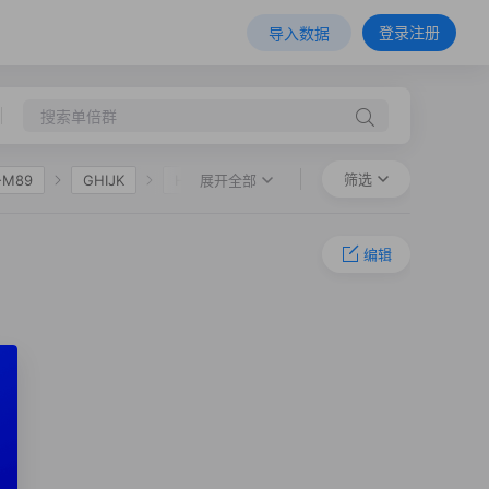
登录注册
导入数据
筛选
展开全部
-M89
GHIJK
HIJK
F75
O-M268
O-F2320
编辑
O-CTS5664