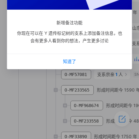
形成时间距今 1230 年
O-MV65295
新增备注功能
O-MV194559
付**
汉族
山
你现在可以在 Y 遗传标记树的支系上添加备注信息，也
会有更多人看到你的想法，产生更多讨论
形成时间距今 2570 年
支
O-MF12856
形成时间距今 1820 年
O-MF31439
知道了
支系宗亲
1
人
O-MF57081
S
形成时间距今 1590 
O-MF233565
形成时间距今 19
O-MF968674
形成时间距今 48
O-MF233558
形成时间距今 1750 年
O-MF33890