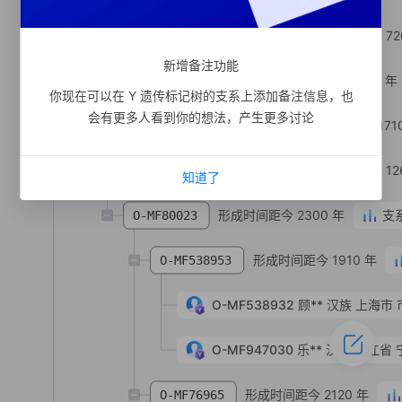
形成时间距今 72
O-MV159596
新增备注功能
形成时间距今 1890 年
O-Y227993
你现在可以在 Y 遗传标记树的支系上添加备注信息，也
会有更多人看到你的想法，产生更多讨论
形成时间距今 171
O-MV45842
形成时间距今 12
O-MF955213
知道了
形成时间距今 2300 年
支
O-MF80023
形成时间距今 1910 年
O-MF538953
O-MF538932
顾**
汉族
上海市 
O-MF947030
乐**
汉族
浙江省 
形成时间距今 2120 年
O-MF76965