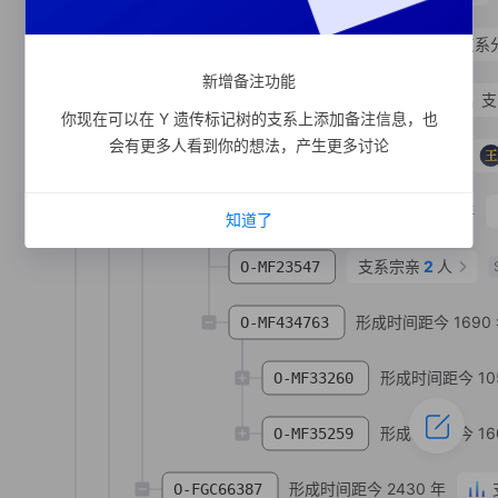
形成时间距今 7930 年
支系
O-MF211614
新增备注功能
形成时间距今 1730 年
支
O-MF23015
你现在可以在 Y 遗传标记树的支系上添加备注信息，也
会有更多人看到你的想法，产生更多讨论
形成时间距今 780 年
王
O-MV26174
形成时间距今 1710 年
O-MF463640
知道了
支系宗亲
2
人
O-MF23547
形成时间距今 1690
O-MF434763
形成时间距今 10
O-MF33260
形成时间距今 16
O-MF35259
形成时间距今 2430 年
O-FGC66387