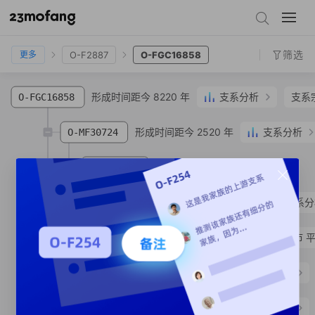
O-FGC16847
O-CTS9862
O-CTS3776
O-F2887
O-FGC16858
筛选
O-F2887
O-FGC16858
更多
形成时间距今 8220 年
支系分析
支系
O-FGC16858
形成时间距今 2520 年
支系分析
O-MF30724
O-MF31348
SNP
形成时间距今 580 年
支系分
O-MF407231
O-MF407224
徐**
汉族
浙江省 嘉兴市 
O-MF538803
万**
汉族
籍贯地保密
形成时间距今 7940 年
支系分析
O-F3607