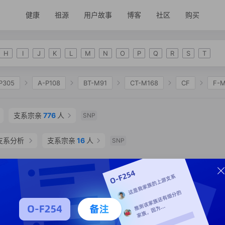
健康
祖源
用户故事
博客
社区
购买
H
I
J
K
L
M
N
O
P
Q
R
S
T
P305
A-P108
BT-M91
CT-M168
CF
F-
2335
K-M2311
NO
O-F175
O-M122
O-
支系宗亲
776
人
SNP
O-F114
O-F629
O-F79
O-F46
O-F502
F1116
支系分析
O-F273
支系宗亲
16
人
O-Y20147
O-Z26101
O-MF262
SNP
支系分析
支系宗亲
3
人
SNP