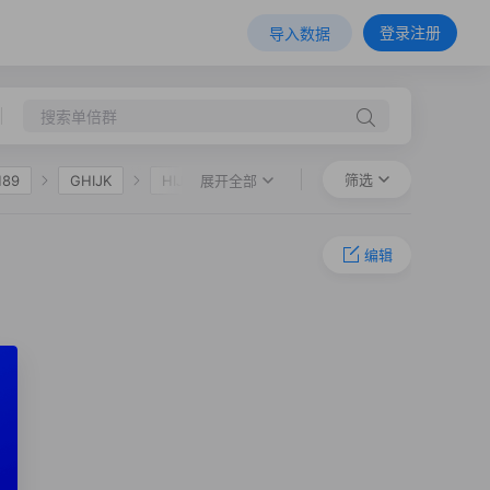
登录注册
导入数据
筛选
展开全部
M89
GHIJK
HIJK
F36
O-M324
O-P201
编辑
O-FGC85750
1