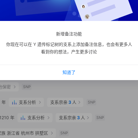
支系宗亲
3
人
SNP
 市辖区 平谷区
SNP
新增备注功能
支系宗亲
3
人
SNP
你现在可以在 Y 遗传标记树的支系上添加备注信息，也会有更多人
看到你的想法，产生更多讨论
SNP
支系分析
支系宗亲
4
人
SNP
知道了
地保密
SNP
 年
支系分析
支系宗亲
3
人
SNP
210 年
支系分析
支系宗亲
3
人
SNP
汉族
浙江省 杭州市 拱墅区
SNP