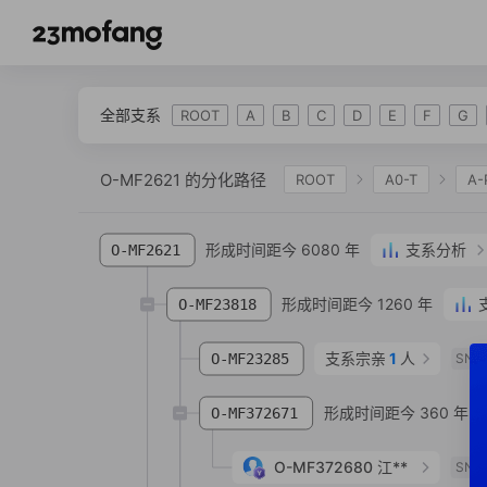
全部支系
ROOT
A
B
C
D
E
F
G
O-MF2621 的分化路径
ROOT
A0-T
A-
IJK
K-L469
K2
K-M2308
K-M
形成时间距今 6080 年
支系分析
O-MF2621
O-P164
O-M134
O-F450
O-F122
O-FGC16847
O-Z26092
形成时间距今 1260 年
O-F242
O-
O-MF23818
支系宗亲
1
人
O-MF23285
SNP
形成时间距今 360 年
O-MF372671
O-MF372680
江**
SNP