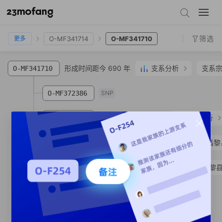
O-MF7
O-MF341720
O-MF341714
O-MF341710
筛选
O-MF341714
O-MF341710
更多
形成时间距今 690 年
支系分析
支系
O-MF341710
O-MF372386
SNP
形成时间距今 420 年
支系分析
O-MF341707
O-MF341706
齐**
汉族
河北省 秦皇岛市 昌黎
O-MV71241
胡**
汉族
河北省 秦皇岛市 昌黎