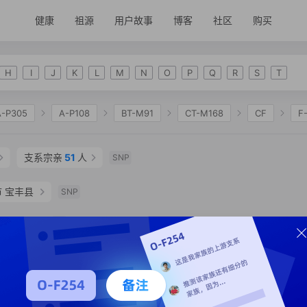
健康
祖源
用户故事
博客
社区
购买
H
I
J
K
L
M
N
O
P
Q
R
S
T
A-P305
A-P108
BT-M91
CT-M168
CF
F
2335
K-M2311
NO
O-F175
O-M122
O-
支系宗亲
51
人
SNP
O-F5
O-F8
O-ACT2839
O-F5970
O-F43
 宝丰县
O-F1754
O-F2643
O-F2503
O-F2137
O-A16
SNP
O-MF37318
支系分析
支系宗亲
50
人
SNP
江市 都昌县
支系宗亲
2
人
SNP
支系分析
支系宗亲
48
人
SNP