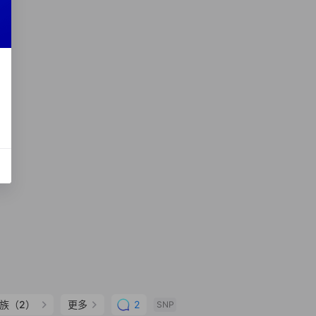
族（2）
更多
2
SNP