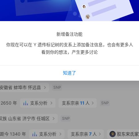
0 年
支系分析
支系宗亲
2
人
SNP
810 年
支系分析
支系宗亲
2
人
SNP
新增备注功能
土家族
江苏省 南通市 通州区
SNP
你现在可以在 Y 遗传标记树的支系上添加备注信息，也会有更多人
看到你的想法，产生更多讨论
汉族
江苏省 南通市 如东县
SNP
0 年
支系分析
支系宗亲
25
人
SNP
知道了
安徽省 蚌埠市 怀远县
SNP
2650 年
支系分析
支系宗亲
11
人
SNP
汉族
山东省 济宁市 任城区
SNP
今 1340 年
支系分析
支系宗亲
7
人
宋
胶东宋氏家