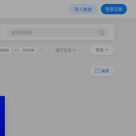
登录注册
导入数据
筛选
展开全部
-M89
GHIJK
HIJK
F36
O-M324
O-P201
编辑
8
O-CTS8101
635
O-FT263428