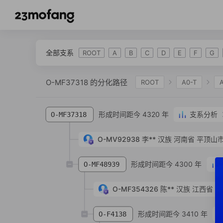
全部支系
ROOT
A
B
C
D
E
F
G
O-MF37318 的分化路径
ROOT
A0-T
IJK
K-L469
K2
K-M2308
K-M
形成时间距今 4320 年
支系分析
O-MF37318
O-P164
O-M134
O-F450
O-M117
O-MF970709
O-MV92938
O-Y17728
李**
汉族
O-ACT7481
河南省 平顶山市
O-FT263367
O-F15823
O-MF15397
形成时间距今 4300 年
O-MF48939
O-MF354326
陈**
汉族
江西省 九
形成时间距今 3410 年
O-F4138