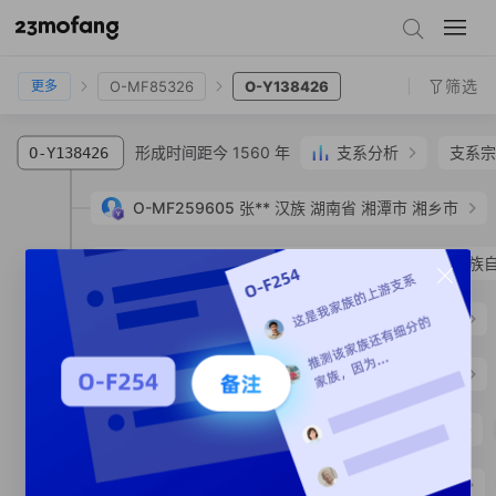
O-F155
O-F440
O-CTS2760
O-F7973
O-F254
O-F813
O-MF85326
O-Y138426
筛选
O-MF85326
O-Y138426
更多
形成时间距今 1560 年
支系分析
支系宗
O-Y138426
O-MF259605
张**
汉族
湖南省 湘潭市 湘乡市
O-MF499687
周**
土家族
湖南省 湘西土家族苗族自
O-MF543234
刘**
汉族
湖北省 荆州市 石首市
O-MF565935
刘**
汉族
江西省 赣州市 瑞金市
O-MF925440
N**
汉族
湖北省 武汉市 蔡甸区
O-MF927420
刘**
汉族
四川省 南充市 嘉陵区