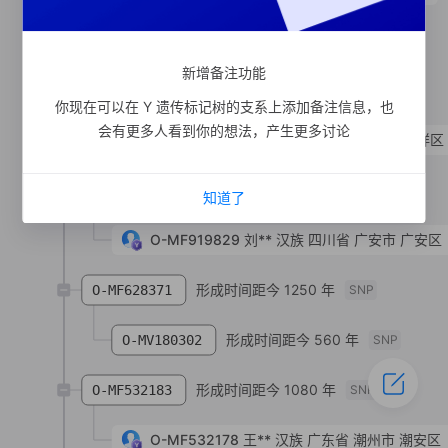
形成时间距今 710 年
O-MV283654
SNP
新增备注功能
形成时间距今 1370 年
O-MF584423
SNP
你现在可以在 Y 遗传标记树的支系上添加备注信息，也
会有更多人看到你的想法，产生更多讨论
O-MF584426
刘**
汉族
湖南省 邵阳市 大祥区
形成时间距今 790 年
O-MF919831
SNP
知道了
O-MF919829
刘**
汉族
四川省 广安市 广安区
形成时间距今 1250 年
O-MF628371
SNP
形成时间距今 560 年
O-MV180302
SNP
形成时间距今 1080 年
O-MF532183
SNP
O-MF532178
王**
汉族
广东省 潮州市 潮安区