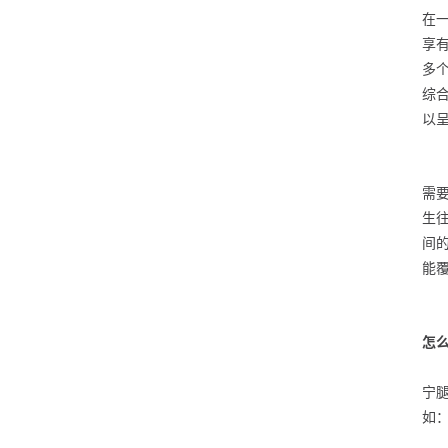
在
享有
多个
综合
以
需
生
间的
能
怎
宁
如