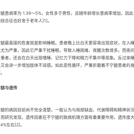
腿患病率为 1.39～5%，女性多于男性，且随年龄增长患病率增加，因
综合征也好发于老年人[1]。
宁腿最直接的危害就是影响睡眠。患者晚上比白天更容易出现症状，在入
状尤为严重，因此它严重干扰睡眠，导致入睡困难、夜醒次数增多。而夜
严重者，还会在白天出现嗜睡、记忆力下降和精力不集中等现象。反过来
足又会进一步增加肢体不适感。如此恶性循环，严重折磨着不宁腿患者的
康。
宁腿与遗传
宁腿的病因目前尚不完全清楚，一般认为与局部缺血、代谢障碍和精神状
。而研究发现，遗传因素在不宁腿的致病机理方面有着重要作用，遗传度
54%左右[2]。