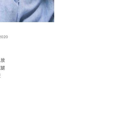
2020
么放
双腿
缓