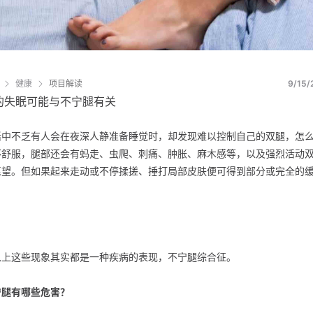
健康
项目解读
9/15/
的失眠可能与不宁腿有关
活中不乏有人会在夜深人静准备睡觉时，却发现难以控制自己的双腿，怎
不舒服，腿部还会有蚂走、虫爬、刺痛、肿胀、麻木感等，以及强烈活动
愿望。但如果起来走动或不停揉搓、捶打局部皮肤便可得到部分或完全的
。
以上这些现象其实都是一种疾病的表现，不宁腿综合征。
宁腿有哪些危害？