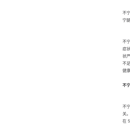
不宁
宁腿
不
症
状
不
健
不
不
关
在 