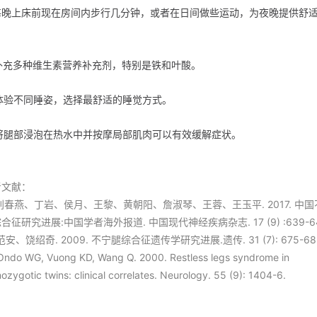
. 每晚上床前现在房间内步行几分钟，或者在日间做些运动，为夜晚提供舒
。
 补充多种维生素营养补充剂，特别是铁和叶酸。
 体验不同睡姿，选择最舒适的睡觉方式。
. 将腿部浸泡在热水中并按摩局部肌肉可以有效缓解症状。
考文献：
 刘春燕、丁岩、侯月、王黎、黄朝阳、詹淑琴、王蓉、王玉平. 2017. 中
合征研究进展:中国学者海外报道. 中国现代神经疾病杂志. 17 (9) :639-64
 范安、饶绍奇. 2009. 不宁腿综合征遗传学研究进展.遗传. 31 (7): 675-68
Ondo WG, Vuong KD, Wang Q. 2000. Restless legs syndrome in
ozygotic twins: clinical correlates. Neurology. 55 (9): 1404-6.