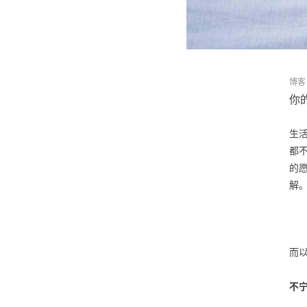
博客
你
生
都
的
解
而
不