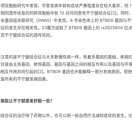
一项双胞胎研究中发现，尽管发病年龄和症状严重程度存在较大差异，但 12
相同遗传信息的同卵双胞胎中有 10 对共同患有不宁腿综合征[3]。同时
全基因组关联研究（GWAS）中发现，6 号染色体上的 BTBD9 基因与
征的发生存在相关性。23魔方选取了 BTBD9 基因上的 rs3923809 位
呈现不宁腿综合征的遗传风险。
要注意的是不宁腿综合征与大多数慢性病一样，有着多基因的基础，疾病
往往是由主效基因、修饰基因、基因与基因之间的相互作用以及基因与环
相互作用共同引起的[2]。BTBD9 基因也许能解释一部分发病原因，但
覆盖所有的不宁腿发病因素。
么做能让不宁腿患者舒服一些？
腿综合征的治疗除了药物以外，也可以用一些自然疗法减轻症状的发生，
：