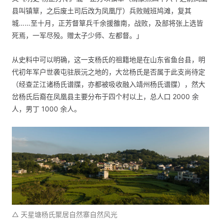
县叫镇筸，之后废土司后改为凤凰厅）兵败贼班鸠滩，复其
城……至十月，正芳督筸兵千余援雒南，战败，及部将张上选皆
死焉，一军尽殁。赠太子少师、左都督。」
从史料中可以明确，这一支杨氏的祖籍地是在山东省鱼台县，明
代初年军户世袭屯驻辰沅之地的，大岔杨氏是否属于此支尚待定
（经查芷江诸杨氏谱牒，亦都被吸收融入靖州杨氏谱牒），然大
岔杨氏后裔在凤凰县主要分布于四个村以上，总人口 2000 余
人，男丁 1000 余人。
△ 天星塘杨氏聚居自然寨自然风光