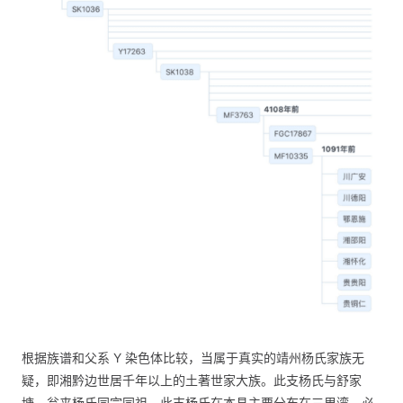
根据族谱和父系 Y 染色体比较，当属于真实的靖州杨氏家族无
疑，即湘黔边世居千年以上的土著世家大族。此支杨氏与舒家
塘、瓮来杨氏同宗同祖，此支杨氏在本县主要分布在三里湾、必