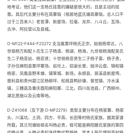
地考证，他们这一支杨氏挂靠的嫌疑是很大的，且是主动的挂
靠。其后代主要分布在高寨恼（祖居地蓝氏塘高寨恼，总人口不
过于三百来人）老官潭、新屋场、拉毫、龙井、八斗丘、瓦场、
古冲、阿拉营以及县城。
O-M122-F444-F23272 支当属栗坪杨氏正宗，始祖杨常达，八
世祖杨万和配卜氏生三子杨清、杨湖、杨海，九世祖杨海配吴氏
生二子杨亚幼、杨亚贤；十世祖杨亚贤生二子杨子富、杨子贵，
子孙住麻阳县栗坪寨场、岩坎上、招谕长里、抛冲云盘、锦和镇
杨家、凤凰县野禾塘、镇筸城、新场，永顺县、辰溪县新屋塆、
慈利县和贵州碧江区杨柳坪、松桃县鸭砂塘、普觉镇、冷水溪
镇，三穗县及重庆酉阳麻阳寨、江北，四川岳池县，广西柳州、
湖北恩施以及云南等地。
D-Z41068（及下游 D-MF2279）类型主要分布在杨家寨、杨家
头、川溪坑、土洞、四方、平高、长田等村杨氏家族，据其家谱
所载，其兰司塘始祖名叫杨必贵，极可能是麻阳滕氏家族的第四
代滕必贵。从滕必贵起连续数代娶杨姓，其本人殁后埋到高村杨