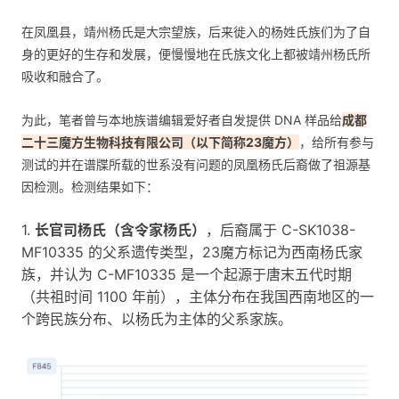
在凤凰县，靖州杨氏是大宗望族，后来徙入的杨姓氏族们为了自
身的更好的生存和发展，便慢慢地在氏族文化上都被靖州杨氏所
吸收和融合了。
为此，笔者曾与本地族谱编辑爱好者自发提供 DNA 样品给
成都
二十三魔方生物科技有限公司（以下简称23魔方）
，给所有参与
测试的并在谱牒所载的世系没有问题的凤凰杨氏后裔做了祖源基
因检测。检测结果如下：
1.
长官司杨氏（含令家杨氏）
，后裔属于 C-SK1038-
MF10335 的父系遗传类型，23魔方标记为西南杨氏家
族，并认为 C-MF10335 是一个起源于唐末五代时期
（共祖时间 1100 年前），主体分布在我国西南地区的一
个跨民族分布、以杨氏为主体的父系家族。