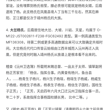
家垅，没有埋葬到杨氏祖莹，滕必贵很可能就是杨姓女婿，后裔
遂姓了杨。此支杨氏在凤凰县境人丁当有三千左右，然其在麻
阳、芷江都是仅次于靖州杨氏的大族。
4.
大岔杨氏
，后裔居住地大岔、大坡、川岩、天星，均属于 O-
M122-JST002611-F238-FGC62492 类型。第一例高通类型为
MF136308，待第二例或更多高通数据出来可以大致确定共祖时
间。大岔杨氏代代口传皆云始祖由江西丰城而入沅州再迁入凤
凰，但是究竟何时融入靖州杨氏从族谱上是根本看不出来的。
稽查《沅州卫选簿》所载明末赐总督、一品太子太师、镇筸副将
杨正芳家世：「杨信，指挥佥事。内黄查有杨兴，鱼台县
人，......杨青生子杨兴，杨兴生子杨瑄，杨瑄生子杨威，杨威生
子杨绶，杨绶生子杨表，杨表生子杨信，杨信生子国柱，国柱生
子正芳」；「正芳，天启四年六月大囗迁沅州卫指挥佥事一员，
年二十岁，系故指挥佥事杨国柱嫡长男， 比中二等。」
又《明史·杨正芳传》载「正芳以镇筸（清康熙四十六年之前凤凰