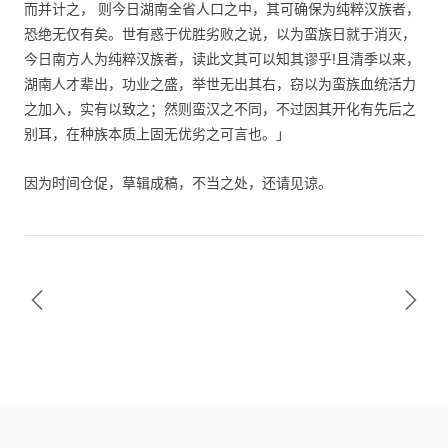
而并计之， 则今日湖南全省人口之中，其可确保为纯粹汉族者，
恐绝无仅有矣。世有惑于优胜劣败之说，以为蛮族日就于消灭，
今日南方人为纯粹汉族者，读此文其可以知其谬乎!且清季以来，
湖南人才辈出，功业之盛，举世无出其右，窃以为蛮族血统活力
之加入，实有以致之；然则蛮汉之不同，不过因其开化有先后之
别耳，在种族本质上固无优劣之可言也。」
因为时间仓促，草辑成稿，不当之处，还请见谅。