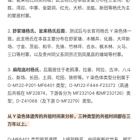
胜、湾召、中寨、金碧洞、红光、大桥、龙肱、新田等杨氏为主
的聚居村寨。
2.
舒家塘杨氏、瓮来杨氏后裔
，测试后与长官司杨氏 Y 染色体一
致，此支杨氏在本县主要分布在舒家塘、木桶井、化眉、大坪新
场、寸金、茨岩、和平、先锋、竹林坪、合水、枫木林、火马、
三口等村寨，以及贵州同父系同宗迁到凤凰县的塘坳等村寨。
3.
麻阳高村杨氏
，后裔居住于老鸦潭、拉豪、阿拉、古冲、八斗
丘、新场、长田、土洞、坨田、铁桥等。Y 染色体类型分别属于
O-M122-P201-MF6401 类型；O-M122-F444-F23272（高通
后共祖在 MF22874，下游各分为 MF232104 和MF232126）类
型；D-Z41068（及下游 D-MF2279）类型。
从
Y 染色体遗传的共祖时间来分析，三种类型的共祖时间都在三
万年以上。
O-MF6401 类型按其谱牒，上接到杨亨，中间有断代世系，据实