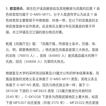
5.
都蛮杨氏
，居住在泸溪县解放岩及其他散居与凤凰的后裔 Y 染
色体类型均属于 O-M95-M111。分子人类遗传学认为此支 Y 染
色体类型主要聚居于中南南部、岭南一带，在以下的凤凰县的主
体民族苗族中且作表述。此支杨氏主要分布在凤凰县的筸子坪
镇、木江坪镇及沱江镇的部分杨氏村寨。
乾隆《凤凰厅志》载：「凤凰厅属，所居苗土各半，历唐、宋、
元、明，羁縻弗绝而已。」杨氏族在凤凰县是第三大姓氏。苗族
的龙姓（76810 人）、吴姓（64960 人）是凤凰县最大的两个
氏族，田氏（34668 人）为第四大姓氏。
根据复旦大学的采样测试结果及23魔方公布的样本结果来看，凤
凰县苗族的龙姓父系主体属于 O-M95-M111 类型，吴姓父系主
体属于 O-M7-N5 类型。田氏与杨氏族主体一样，属于 C-
SK1038 下游的 C-MF3823 类型（23魔方推测为共祖时间
2540 年），C-SK1038 下游多为西南武陵地区土著大姓，如其
下游 MF5307 向氏家族（共祖 2170 年）、MF25322 冉氏家族