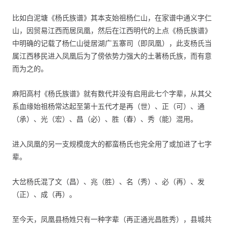
比如白泥塘《杨氏族谱》其本支始祖杨仁山，在家谱中通义字仁
山，因贸易江西而居凤凰，然后在江西明代的上点《杨氏族谱》
中明确的记载了杨仁山徙居湖广五寨司（即凤凰），此支杨氏当
属江西移民进入凤凰后为了傍依势力强大的土著杨氏族，而有意
而为之的。
麻阳高村《杨氏族谱》就有数代并没有启用此七个字辈，从其父
系血缘始祖杨常达起至第十五代才是再（世）、正（可）、通
（承）、光（宏）、昌（必）、胜（春）、秀（能）混用。
进入凤凰的另一支规模庞大的都蛮杨氏也完全用了或加进了七字
辈。
大岔杨氏混了文（昌）、兆（胜）、名（秀）、必（再）、发
（正）、成（再）。
至今天，凤凰县杨姓只有一种字辈（再正通光昌胜秀），县城共