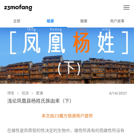
全部
祖源
健康
用户故事
博客
祖源
家谱
4/14/2021
浅论凤凰县杨姓氏族由来（下）
本文由23魔方祖源用户提供
在雄性是异质型的性决定的生物中，雄性所具有的而雌性所没有