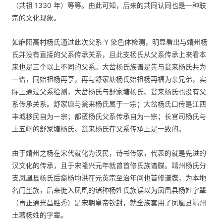
（共祖 1330 年）等等。由此可知，后来的共同认同也是一种联
宗的文化现象。
如麻阳高村杨氏通过此次父系 Y 染色体检测，明显看出与靖州杨
氏并没有直接的父系传承关系，且此支杨氏从父系传承上来看本
来也是三个以上不同的父系。大岔杨氏族谱是先与瓮来杨氏共为
一谱，同始祖杨再亨，再与舒家塘杨氏始祖杨再福为亲兄弟，实
际上通过父系检测，大岔杨氏与舒家塘杨氏、瓮来杨氏也没有父
系传承关系。舒家塘与瓮来杨氏属于一宗；大岔杨氏口传是江西
丰城移民自为一宗；都蛮杨氏父系传承自为一宗；长官司杨氏与
上五峒的舒家塘杨氏、瓮来杨氏在父系传承上是一致的。
由于靖州之杨在宋代就化为汉民，诗书传家，代表的就是先进的
汉文化的传承，且于宋隆兴元年就曾首修氏族谱牒。靖州杨氏分
支凤凰县杨氏后裔杨均洪在元英宗至治年间也首修谱牒，为本地
名门望族，后来徙入凤凰的诸种杨姓氏族误以为凤凰县杨姓字辈
（再正通光昌胜秀）是宋朝皇帝钦封，就全族套用了凤凰县靖州
土著杨姓的字辈。