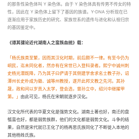
的那条性染色体叫 Y 染色体。由于 Y 染色体具有传男不传女的特
性，因此在 Y 染色体上留下了基因的族谱。Y-DNA 分析现在已
逐渐应用于家族历史的研究、家族世系的遗传与进化和认祖归宗
的基因鉴定中。
《谭其骧论近代湖南人之蛮族血统》载：
「杨氏族类至繁，因而其汉化时期，前后颇不一律。有至今仍为
峒民，迄未同化者，然亦有在宋世已入登科录者。熙宁中诚州刺
史杨光潜既降，乃为其子曰俨请于其侧建学舍求名士教子孙，诏
潭州长史朴成为徽、诚等州教授，遂开此邦文教之先河。其孙
晟，政和间以岁贡入太学，登会选，曾孙立中，绍兴中继擢甲
第。」
由此可见，杨氏在宋朝就逐步汉化。
汉文化所代表的华夏文化是强势文化。湖南土著也好，南迁的盘
瓠蛮也好，都是弱势族群，他们的文化都是弱势文化。斗争的结
果，自然是宋代就已王化了的杨再思氏族同化了不断徙入本地的
其他杨姓氏族。