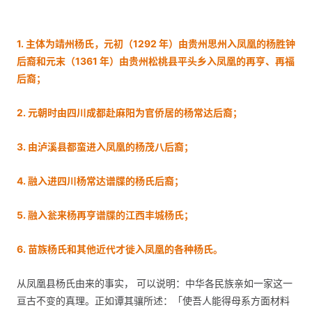
1. 主体为靖州杨氏，元初（1292 年）由贵州思州入凤凰的杨胜钟
后裔和元末（1361 年）由贵州松桃县平头乡入凤凰的再亨、再福
后裔；
2. 元朝时由四川成都赴麻阳为官侨居的杨常达后裔；
3. 由泸溪县都蛮进入凤凰的杨茂八后裔；
4. 融入进四川杨常达谱牒的杨氏后裔；
5. 融入瓮来杨再亨谱牒的江西丰城杨氏；
6. 苗族杨氏和其他近代才徙入凤凰的各种杨氏。
从凤凰县杨氏由来的事实， 可以说明：中华各民族亲如一家这一
亘古不变的真理。正如谭其骧所述：「使吾人能得母系方面材料