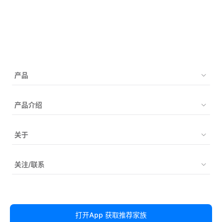
产品
购买
产品介绍
如何检测
祖源
关于
检测项目
疾病风险
博客
关于我们
关注/联系
遗传病筛查
姓氏库
服务协议
遗传特质
基因家族
隐私政策
运动健身
打开App 获取推荐家族
©23魔方
川公网安备51019002003334号
蜀ICP备15010263号
姓氏家族
价格保护