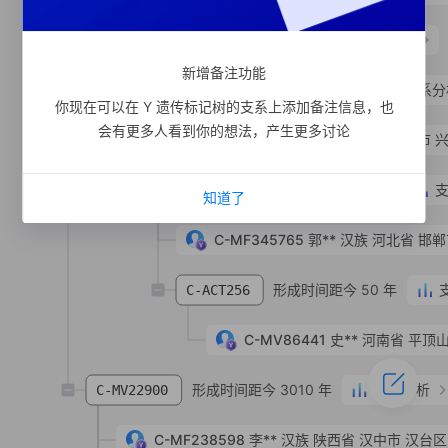
形成时间距今 1680 年
支系分析
C-ACT33
新增备注功能
形成时间距今 1530 年
支系分
C-Y135643
你现在可以在 Y 遗传标记树的支系上添加备注信息，也
会有更多人看到你的想法，产生更多讨论
C-MV215955
单**
汉族
江苏省 泰州市 
形成时间距今 640 年
C-MF345764
知道了
C-MF345765
郭**
汉族
河北省 邯郸
形成时间距今 50 年
C-ACT256
C-MV86441
史**
河南省 平顶山
形成时间距今 3010 年
支系分析
C-MV22900
C-MF238598
李**
汉族
陕西省 汉中市 汉台区