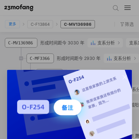
C-MF435654
C-F12177
C-F10036
C-F9082
C-F13864
C-MV136986
筛选
C-F13864
C-MV136986
更多
形成时间距今 3030 年
支系分析
支系
C-MV136986
形成时间距今 2930 年
支系分析
C-MF3366
支系宗亲
1
人
C-MF3098
SNP
形成时间距今 1520 年
支系
C-BY105246
C-Y213981
陈**
汉族
山东省 青岛市 城
形成时间距今 1290 年
C-MV292287
SNP
C-MV318208
徐**
汉族
安徽省 宿州市 