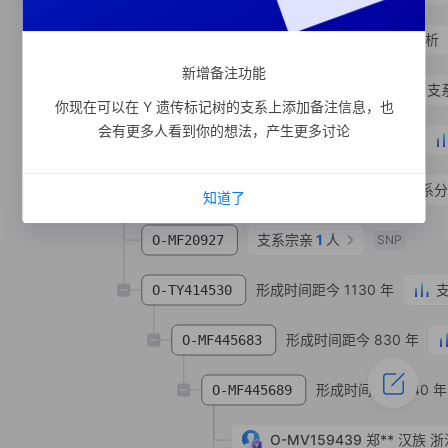
形成时间距今 1580 年
支系分析
O-M9383
新增备注功能
形成时间距今 1130 年
支
O-MV26629
你现在可以在 Y 遗传标记树的支系上添加备注信息，也
会有更多人看到你的想法，产生更多讨论
形成时间距今 120 年
O-MF375757
形成时间距今 1270 年
支系分
O-FT402163
知道了
支系宗亲
1
人
O-MF20927
SNP
形成时间距今 1130 年
O-TY414530
形成时间距今 830 年
O-MF445683
形成时间距今 740 年
O-MF445689
O-MV159439
郑**
汉族
浙