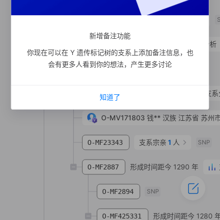
支系宗亲
1
人
O-MF291034
新增备注功能
形成时间距今 1720 年
支系分析
O-F25603
你现在可以在 Y 遗传标记树的支系上添加备注信息，也
会有更多人看到你的想法，产生更多讨论
O-F17283
2**
SNP
形成时间距今 1460 年
支系
O-MF5601
知道了
O-MV171803
钱**
汉族
江苏省 苏州市
支系宗亲
1
人
O-MF23343
SNP
形成时间距今 1290 年
O-MF2887
O-MF2894
SNP
形成时间距今 1280 
O-MF425331