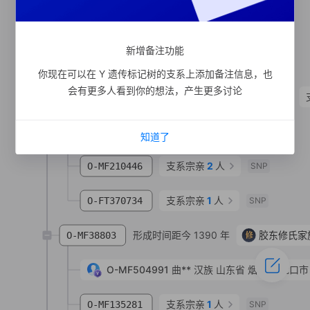
形成时间距今 3050 年
O-MF796214
SNP
新增备注功能
形成时间距今 3050 年
O-MF585912
SNP
你现在可以在 Y 遗传标记树的支系上添加备注信息，也
会有更多人看到你的想法，产生更多讨论
形成时间距今 570 年
支系分析
O-MF85
支系宗亲
1
人
O-MF210439
SNP
知道了
支系宗亲
2
人
O-MF210446
SNP
支系宗亲
1
人
O-FT370734
SNP
形成时间距今 1390 年
修
胶东修氏家
O-MF38803
O-MF504991
曲**
汉族
山东省 烟台市 龙口市
支系宗亲
1
人
O-MF135281
SNP