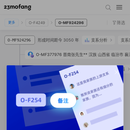
O-FGC16863
O-SK1768
O-FGC23873
O-F4249
O-MF924296
筛选
O-F4249
O-MF924296
更多
形成时间距今 3050 年
支系分析
支系
O-MF924296
O-MF377976
晋南张先生**
汉族
山西省 临汾市 襄
O-MF583078
王**
汉族
河南省 驻马店市 上蔡县
形成时间距今 3050 年
O-MF668881
SNP
形成时间距今 3050 年
O-MF585885
SNP
形成时间距今 3050 年
O-MF585837
SNP
形成时间距今 3050 年
O-MF664100
SNP