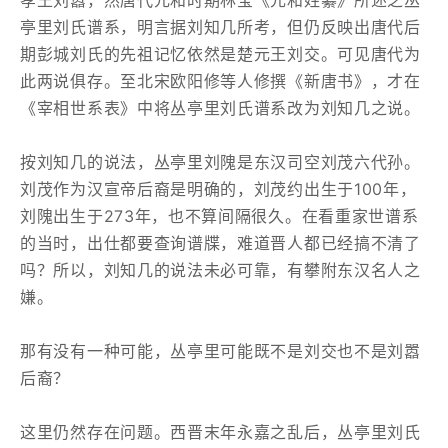
孝王刘嚣，然唐代元和时期林宝《元和姓纂》所述之丛
亭里刘氏谱系，明言据刘知几所考，但仍反映出唐代后
期彭城刘氏的先祖记忆依然是楚元王刘交。可见唐代为
此两说俱存。至北宋欧阳修等人修撰《新唐书》，才在
《宰相世系表》中将丛亭里刘氏谱系改为刘知几之说。
按刘知几的说法，丛亭里刘隗是东汉司空刘茂六代孙。
刘茂作为汉宣帝后裔是明确的，刘茂约出生于100年，
刘隗出生于273年，也不算间隔很久。在看重家世谱系
的当时，出仕都要查询谱牒，难道晋人都已经搞不清了
吗？所以，刘知几的说法未必可靠，有攀附东汉名人之
嫌。
那有没有一种可能，丛亭里可能既不是刘交也不是刘嚣
后裔？
这里仍然存在问题。西晋末年永嘉之乱后，丛亭里刘氏