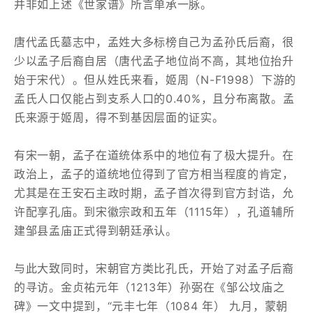
并非如上述《世家谱》所言单承一脉。
唐代孟氏墓志中，孟姓大多标榜自己为孟孙氏后裔，很
少以孟子后裔自居（唐代孟子地位尚不高，其地位抬升
始于宋代）。但从姓氏来看，姬周（N-F1998）下游的
孟氏人口仅能占到支系人口的0.40%，且分布离散。孟
氏来源于姬周，得不到基因层面的证实。
有宋一朝，孟子在道统体系中的地位有了极大提升。在
政治上，孟子的道统地位得到了官方相当程度的肯定，
尤其是在王安石主政时期，孟子首次得到官方封诰，允
许配享孔庙。到宋徽宗政和五年（1115年），孔道辅所
建邹县孟庙正式得到朝廷承认。
与此大致同时，宋朝官方类比孔氏，开始了对孟子后裔
的寻访。金贞祐元年（1213年）孙弼在《邹公坟庙之
碑》一文中提到，“元丰七年（1084 年） 九月，蒙朝