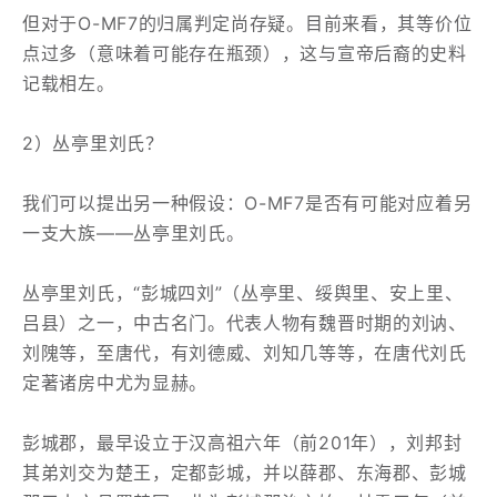
但对于O-MF7的归属判定尚存疑。目前来看，其等价位
点过多（意味着可能存在瓶颈），这与宣帝后裔的史料
记载相左。
2）丛亭里刘氏？
我们可以提出另一种假设：O-MF7是否有可能对应着另
一支大族——丛亭里刘氏。
丛亭里刘氏，“彭城四刘”（丛亭里、绥舆里、安上里、
吕县）之一，中古名门。代表人物有魏晋时期的刘讷、
刘隗等，至唐代，有刘德威、刘知几等等，在唐代刘氏
定著诸房中尤为显赫。
彭城郡，最早设立于汉高祖六年（前201年），刘邦封
其弟刘交为楚王，定都彭城，并以薛郡、东海郡、彭城