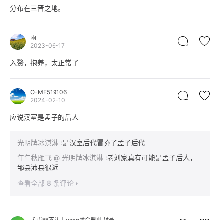
分布在三晋之地。
雨
2023-06-17
入赘，抱养，太正常了
O-MF519106
2024-02-10
应说汉室是孟子的后人
光明牌冰淇淋
:
是汉室后代冒充了孟子后代
年年秋雁飞
@ 光明牌冰淇淋
:
老刘家真有可能是孟子后人，
邹县沛县很近
查看全部 8 条评论
犬戎**不认古ysnp就会删帖封号