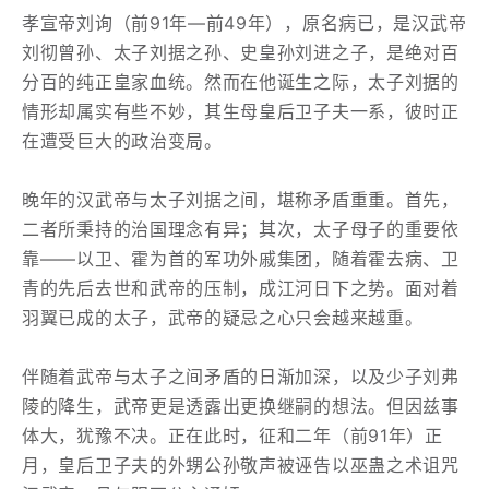
孝宣帝刘询（前91年—前49年），原名病已，是汉武帝
刘彻曾孙、太子刘据之孙、史皇孙刘进之子，是绝对百
分百的纯正皇家血统。然而在他诞生之际，太子刘据的
情形却属实有些不妙，其生母皇后卫子夫一系，彼时正
在遭受巨大的政治变局。
晚年的汉武帝与太子刘据之间，堪称矛盾重重。首先，
二者所秉持的治国理念有异；其次，太子母子的重要依
靠——以卫、霍为首的军功外戚集团，随着霍去病、卫
青的先后去世和武帝的压制，成江河日下之势。面对着
羽翼已成的太子，武帝的疑忌之心只会越来越重。
伴随着武帝与太子之间矛盾的日渐加深，以及少子刘弗
陵的降生，武帝更是透露出更换继嗣的想法。但因兹事
体大，犹豫不决。正在此时，征和二年（前91年）正
月，皇后卫子夫的外甥公孙敬声被诬告以巫蛊之术诅咒