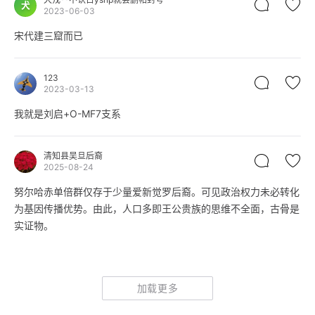
犬
2023-06-03
宋代建三窟而已
123
2023-03-13
我就是刘启+O-MF7支系
清知县吴旦后裔
2025-08-24
努尔哈赤单倍群仅存于少量爱新觉罗后裔。可见政治权力未必转化
为基因传播优势。由此，人口多即王公贵族的思维不全面，古骨是
实证物。
加载更多