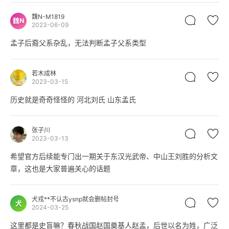
裔也”。曲阜、邹县一带孟氏的家族历史记忆多自此开始构建。得
魏N-M1819
魏N
益于孟子政治地位的抬升。邹县孟氏作为“圣贤家族”约在宋元之后
2023-06-09
崛起，然其家族早期的祖源记忆有较多空白，多为宋元之间构建形
孟子后裔父系杂乱，无法判断孟子父系类型
成。这也就造成今天山东邹县、曲阜一带的孟姓人口，尤其称孟子
后裔的孟氏家族，来历较为复杂。” 可
能从宋元时期寻找后裔的时候就出问题了，从姓氏的演变来看，一
若木成林
2023-03-15
姓多源、一源多姓是常态。
历史就是奇奇怪怪的 河北刘氏 山东孟氏
张子川
2023-03-13
希望官方后续能专门出一期关于东汉光武帝、中山王刘胜的分析文
章，这也是大家普遍关心的话题
犬戎**不认古ysnp就会删帖封号
犬
2024-03-25
这里都是史盲嘛？春秋战国赵国奠基人赵孟，后世以名为姓，广泛