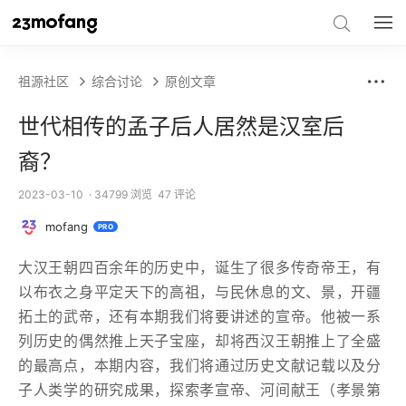
祖源社区
综合讨论
原创文章
世代相传的孟子后人居然是汉室后
裔？
2023-03-10
· 34799 浏览
47 评论
mofang
PRO
大汉王朝四百余年的历史中，诞生了很多传奇帝王，有
以布衣之身平定天下的高祖，与民休息的文、景，开疆
拓土的武帝，还有本期我们将要讲述的宣帝。他被一系
列历史的偶然推上天子宝座，却将西汉王朝推上了全盛
的最高点，本期内容，我们将通过历史文献记载以及分
子人类学的研究成果，探索孝宣帝、河间献王（孝景第