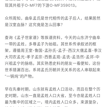
现其共祖于O-MF7的下游O-MF359013。
众所周知，曲阜孟氏是世代相传的孟子后人，结果居然
是汉室血脉？这究竟是怎么回事？
查询《孟子世家谱》等族谱资料，今天的山东济宁曲阜
一带的孟姓，多尊孟子为始祖。其世系传承叙述的框
架，遵循周王室-鲁国-孟孙氏-孟子-西汉大儒孟喜-季汉
大司农孟光-孝子孟宗-西晋孟观-孟诜-孟浩然-孟郊-中
兴祖孟宁的脉络。其实熟悉史料的朋友一看便知，这份
世系错漏百出，系将孟氏历朝并无关系的名人串联起来
“一锅炖”的产物。
早在先秦时期，山东就有孟姓人口活动，而且在整个历
史时期，山东一直是孟姓人口大省，至今亦是孟姓人口
最为集中的区域之一，境内孟姓人口众多，来源复杂，