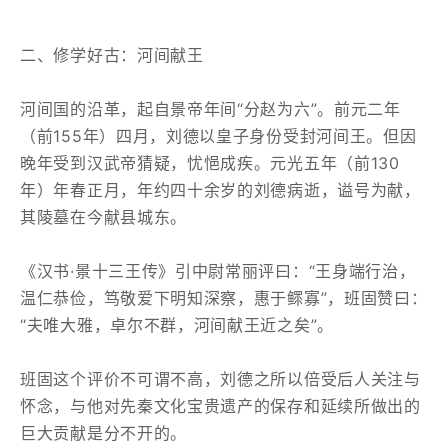
二、修学好古：河间献王
河间国的沿革，起自景帝年间“分赵为六”。前元二年
（前155年）四月，刘德以皇子身份受封河间王。但因
晚年受到汉武帝猜疑，忧悒成疾。元光五年（前130
年）年春正月，年约四十余岁的刘德病逝，谥号为献，
其陵墓在今献县城东。
《汉书·景十三王传》引中尉常丽评曰：“王身端行治，
温仁恭俭，笃敬爱下明知深察，惠于鳏寡”，班固赞曰：
“夫唯大雅，卓尔不群，河间献王近之矣”。
班固这个评价不可谓不高，刘德之所以倍受后人关注与
怀念，与他对先秦文化宝贵遗产的保存和延续所做出的
巨大贡献是分不开的。