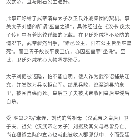
汉武帝，且与阳石公主通奸。
此事正好给了武帝清算太子及卫氏外戚集团的契机。事
关太子刘据的所谓“巫蛊之祸”，具体经过在《汉书·戾太
子传》中有着比较详细的记载。在卫氏外戚猝不及防的
情况下，武帝骤然出手，“诸邑公主、阳石公主皆坐巫蛊
死”。而卫青子故长平侯卫伉，亦因巫蛊罪“坐诛”。至
此，卫氏外戚核心人物凋零殆尽。
太子刘据被诬陷，怕不能自明，使人诈为武帝诏捕杀江
充，并发数万兵以拒官军。结果兵败，逃至湖县鸠泉
里，被围自缢而死。皇后卫子夫被武帝收回皇后玺绶后
自杀。
受“巫蛊之祸”牵连，刘询的曾祖母（汉武帝之皇后）卫
子夫、祖父（汉武帝之太子）刘据及其父母尽皆身亡。
尚在襁褓之际的宣帝也就此被收入郡邸狱中，幸而受廷