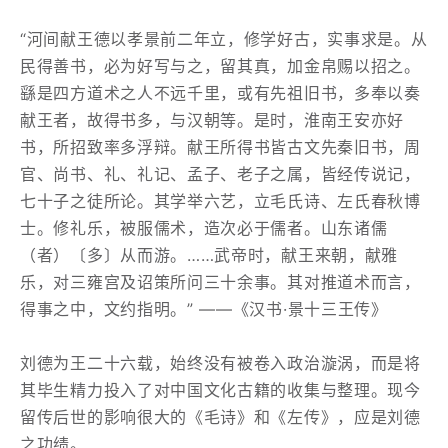
“河间献王德以孝景前二年立，修学好古，实事求是。从
民得善书，必为好写与之，留其真，加金帛赐以招之。
繇是四方道术之人不远千里，或有先祖旧书，多奉以奏
献王者，故得书多，与汉朝等。是时，淮南王安亦好
书，所招致率多浮辩。献王所得书皆古文先秦旧书，周
官、尚书、礼、礼记、孟子、老子之属，皆经传说记，
七十子之徒所论。其学举六艺，立毛氏诗、左氏春秋博
士。修礼乐，被服儒术，造次必于儒者。山东诸儒
（者）〔多〕从而游。……武帝时，献王来朝，献雅
乐，对三雍宫及诏策所问三十余事。其对推道术而言，
得事之中，文约指明。” ——《汉书·景十三王传》
刘德为王二十六载，始终没有被卷入政治漩涡，而是将
其毕生精力投入了对中国文化古籍的收集与整理。现今
留传后世的影响很大的《毛诗》和《左传》，应是刘德
之功绩。