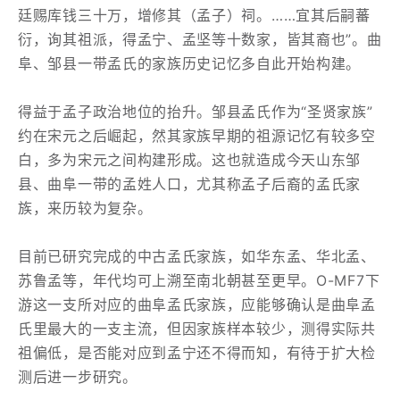
廷赐库钱三十万，增修其（孟子）祠。……宜其后嗣蕃
衍，询其祖派，得孟宁、孟坚等十数家，皆其裔也”。曲
阜、邹县一带孟氏的家族历史记忆多自此开始构建。
得益于孟子政治地位的抬升。邹县孟氏作为“圣贤家族”
约在宋元之后崛起，然其家族早期的祖源记忆有较多空
白，多为宋元之间构建形成。这也就造成今天山东邹
县、曲阜一带的孟姓人口，尤其称孟子后裔的孟氏家
族，来历较为复杂。
目前已研究完成的中古孟氏家族，如华东孟、华北孟、
苏鲁孟等，年代均可上溯至南北朝甚至更早。O-MF7下
游这一支所对应的曲阜孟氏家族，应能够确认是曲阜孟
氏里最大的一支主流，但因家族样本较少，测得实际共
祖偏低，是否能对应到孟宁还不得而知，有待于扩大检
测后进一步研究。