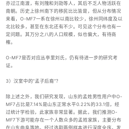
亦过江南渡，有刘隗和刘劭等人，其后不乏人物活跃在
南朝。历史上徐州南下的移民比比皆是，但从分布情况
来看，O-MF7一系在徐州以南比较少，徐州同纬度及以
北比较多，甚至在东北还有不少。可见这个分布也有一
定问题。其万分之八的人口规模，似也偏大，有待商
榷。
O-MF7是否对应丛亭里刘氏，仍有待进一步的研究考
证。
3）汉室中的“孟子后裔”？
除上述之外，我们研究发现，山东的孟姓男性用户中O-
MF7占比是7.14%是山东正常水平0.22%的33.1倍，经
过统计学检验，此家族非常显著。据此，我们推测O-
MF7下游可能存在一个人数众多的孟姓家族，主要分布
在山东曲阜等地。经过选取两例样本进行深度全序，发