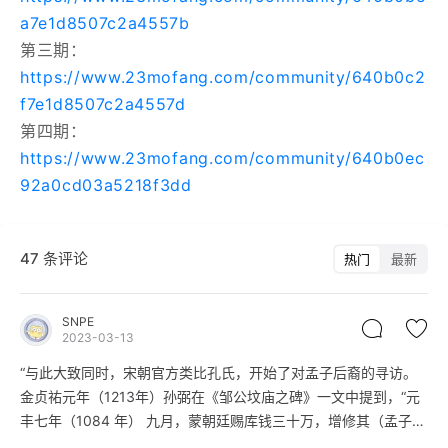
a7e1d8507c2a4557b
第三期：
https://www.23mofang.com/community/640b0c2
f7e1d8507c2a4557d
第四期：
https://www.23mofang.com/community/640b0ec
92a0cd03a5218f3dd
47 条评论
热门
最新
SNPE
2023-03-13
“与此大致同时，宋朝官方类比孔氏，开始了对孟子后裔的寻访。
金贞祐元年（1213年）孙弼在《邹公坟庙之碑》一文中提到，“元
丰七年（1084 年） 九月，蒙朝廷赐库钱三十万，增修其（孟子）
祠。……宜其后嗣蕃衍，询其祖派，得孟宁、孟坚等十数家，皆其