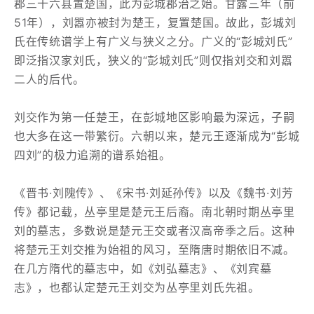
郡三十六县置楚国，此为彭城郡治之始。甘露三年（前
51年），刘嚣亦被封为楚王，复置楚国。故此，彭城刘
氏在传统谱学上有广义与狭义之分。广义的“彭城刘氏”
即泛指汉家刘氏，狭义的“彭城刘氏”则仅指刘交和刘嚣
二人的后代。
刘交作为第一任楚王，在彭城地区影响最为深远，子嗣
也大多在这一带繁衍。六朝以来，楚元王逐渐成为“彭城
四刘”的极力追溯的谱系始祖。
《晋书·刘隗传》、《宋书·刘延孙传》以及《魏书·刘芳
传》都记载，丛亭里是楚元王后裔。南北朝时期丛亭里
刘的墓志，多数说是楚元王交或者汉高帝季之后。这种
将楚元王刘交推为始祖的风习，至隋唐时期依旧不减。
在几方隋代的墓志中，如《刘弘墓志》、《刘宾墓
志》，也都认定楚元王刘交为丛亭里刘氏先祖。