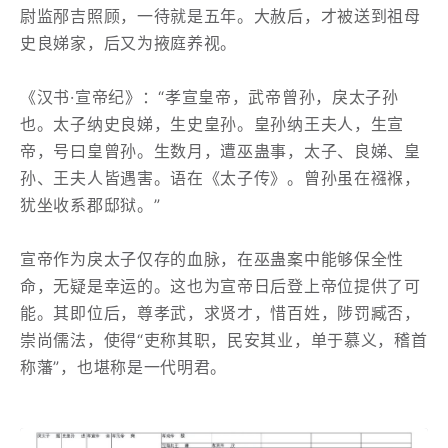
尉监邴吉照顾，一待就是五年。大赦后，才被送到祖母
史良娣家，后又为掖庭养视。
《汉书·宣帝纪》：“孝宣皇帝，武帝曾孙，戾太子孙
也。太子纳史良娣，生史皇孙。皇孙纳王夫人，生宣
帝，号曰皇曾孙。生数月，遭巫蛊事，太子、良娣、皇
孙、王夫人皆遇害。语在《太子传》。曾孙虽在襁褓，
犹坐收系郡邸狱。”
宣帝作为戾太子仅存的血脉，在巫蛊案中能够保全性
命，无疑是幸运的。这也为宣帝日后登上帝位提供了可
能。其即位后，尊孝武，求贤才，惜百姓，陟罚臧否，
崇尚儒法，使得“吏称其职，民安其业，单于慕义，稽首
称藩”，也堪称是一代明君。