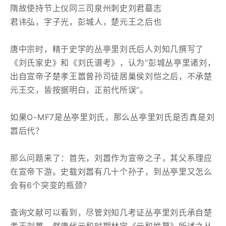
隋故使持节上仪同三司泉州刺史刘君墓志
君讳弘，字子光，彭城人，楚元王之后也
唐中宗时，精于史学的丛亭里刘氏后人刘知几撰写了
《刘氏家史》和《刘氏谱考》，认为“彭城丛亭里诸刘，
出自宣帝子楚孝王嚣曾孙司徒居巢侯刘恺之后，不承楚
元王交，皆按据明白，正前代所误”。
如果O-MF7是丛亭里刘氏，那么丛亭里刘氏是否真是刘
嚣后代？
那么问题来了：首先，刘嚣作为宣帝之子，其父系理应
在宣帝下游。史载刘嚣有几十个孙子，到丛亭里又怎么
会有6个突变的瓶颈？
查询文献可以看到，尽管刘知几考证丛亭里刘氏承自楚