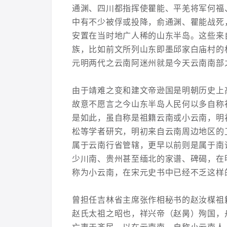
通渊、四川都指挥使瞿能、平羌将军何福
中有不少被俘或投降，俞通渊、瞿能战死
安置在当时地广人稀的山东半岛。这些来
族，比如前文所列山东即墨邱家白庙村的
元明两代之云南阿迷州就是今天云南南部
由于靖难之变和建文帝逊国是明朝历史上
故意不愿言之今山东半岛人民何以多自称
是如此，虽自称是祖籍云南或小云南，明
松等学者研究，明初来自云南周边地区的
属于云南行省管辖，更早以前则是属于南
少川南、贵州甚至缅北的家谱、碑碣，在
称为小云南，在宋元史书中已经不乏这样
曾担任吉林省主席张作相秘书的赵汝楳祖
赵氏太祖之昭也，祥兴帝（赵昺）殉国，