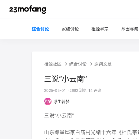
综合讨论
家族讨论
祖源寻宗
基因寻亲
祖源社区
综合讨论
原创文章
三说“小云南”
2025-05-01
· 2692 浏览
14 评论
浮生若梦
若梦
三说“小云南”
山东即墨邱家白庙村光绪十六年《杜氏宗