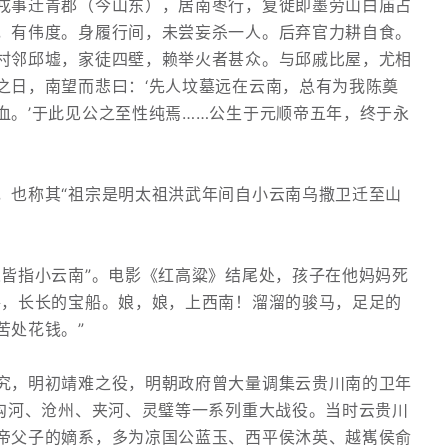
戎事迁青郡（今山东），居南枣行，复徙即墨劳山白庙占
，有伟度。身履行间，未尝妄杀一人。后弃官力耕自食。
村邻邱墟，家徒四壁，赖举火者甚众。与邱戚比屋，尤相
之日，南望而悲曰：‘先人坟墓远在云南，总有为我陈奠
血。’于此见公之至性纯焉……公生于元顺帝五年，终于永
，也称其“祖宗是明太祖洪武年间自小云南乌撒卫迁至山
人皆指小云南”。电影《红高粱》结尾处，孩子在他妈妈死
路，长长的宝船。娘，娘，上西南！溜溜的骏马，足足的
苦处花钱。”
究，明初靖难之役，明朝政府曾大量调集云贵川南的卫年
白沟河、沧州、夹河、灵璧等一系列重大战役。当时云贵川
帝父子的嫡系，多为凉国公蓝玉、西平侯沐英、越嶲侯俞