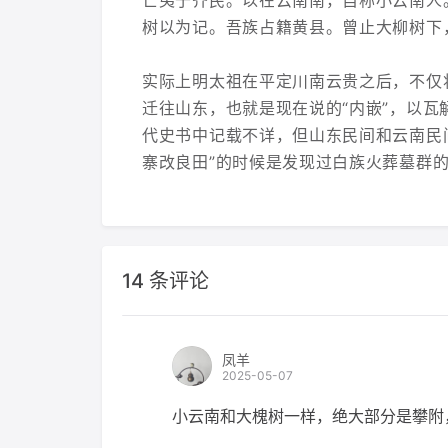
亡夷于齐民。以在云南南，自称小云南人
树以为记。吾族占籍黄县。曾止大柳树下
实际上明太祖在平定川南云贵之后，不仅
迁往山东，也就是现在说的“内嵌”，以
代史书中记载不详，但山东民间和云南民
寨改良田”的时候是发现过白族火葬墓群
14 条评论
凤羊
2025-05-07
小云南和大槐树一样，绝大部分是攀附