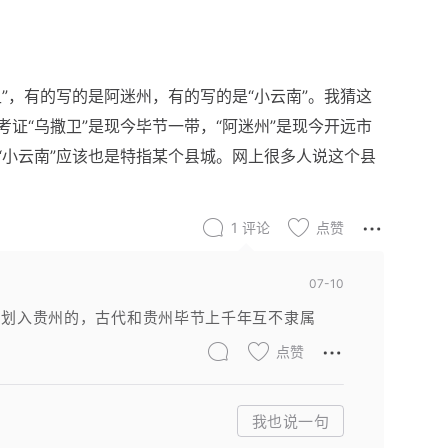
”，有的写的是阿迷州，有的写的是“小云南”。我猜这
证“乌撒卫”是现今毕节一带，“阿迷州”是现今开远市
“小云南”应该也是特指某个县城。网上很多人说这个县
1
评论
点赞
07-10
被划入贵州的，古代和贵州毕节上千年互不隶属
点赞
我也说一句