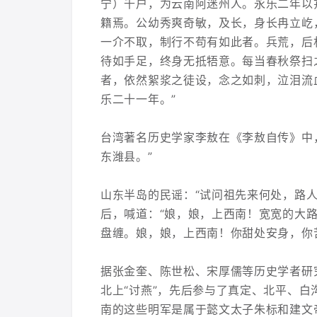
宁）千户，为云南阿迷州人。永乐二年以
籍焉。公幼秀爽奇敏，及长，身长冉立屹
一介不取，制行不苟有如此者。兵荒，后
待如手足，终身无抵牾意。每当春秋祭扫
者，依然絮浆之徒设，念之如刺，泣泪流
乐二十一年。”
台湾著名历史学家李敖在《李敖自传》中
东潍县。”
山东半岛的民谣：“试问祖先来何处，路
后，喊道：“娘，娘，上西南！宽宽的大
盘缠。娘，娘，上西南！你甜处安身，你
据张金奎、陈世松、宋厚儒等历史学者研
北上“讨燕”，先后参与了真定、北平、
南的这些明军是属于懿文太子朱标和建文