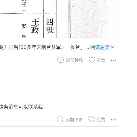
开国后100多年去烟台从军，「图片」...
阅读原文
添加评论
2
赞
这条消息可以联系我
添加评论
点赞