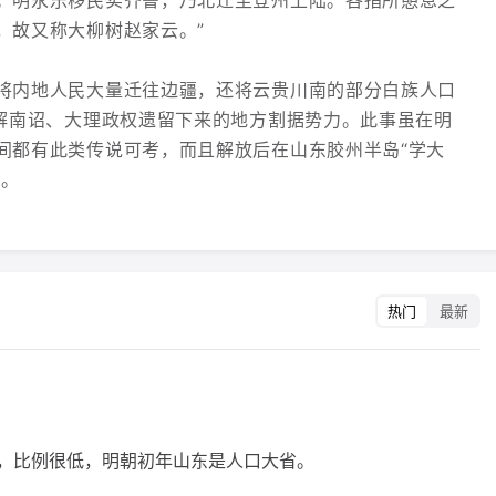
。明永乐移民实齐鲁，乃北迁至登州上陆。各指所憩息之
，故又称大柳树赵家云。”
将内地人民大量迁往边疆，还将云贵川南的部分白族人口
瓦解南诏、大理政权遗留下来的地方割据势力。此事虽在明
间都有此类传说可考，而且解放后在山东胶州半岛“学大
的。
热门
最新
，比例很低，明朝初年山东是人口大省。