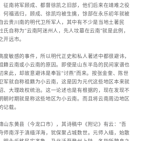
、征南将军顾成、都督徐凯之旧部，他们后来在靖难之役
，何福逃归，顾成、徐凯均被生擒，馀部在永乐初年就被
自云贵川南的明代卫所军人，其中有不少是当地土著民
杜氏自称为“云南阿迷州人，先人坟墓在云南”就是此例，
之开远市。
高度敏感的事件，所以明代正史和私人著述中都很避讳，
祖籍云南或小云南的原因。即使是山东半岛的民间家谱也
初来此，却故意避讳是奉旨“讨燕”而来。按张金奎、陈世
卫军就自称祖籍为小云南，这是因为元代这些地区本来就
诏、大理政权统治。这一论述也是有根据的，现在发现不
明朝时期就是称这些地区为小云南。而且将云南周边地区
的记载。
籍山东黄县（今龙口市），其诗稿中《附记》有云：“吾
舟师南浮于滇缅洋海，犹保聚占城数世。元师入缅，始散