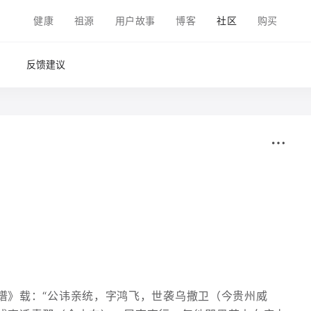
健康
祖源
用户故事
博客
社区
购买
反馈建议
谱》载：“公讳亲统，字鸿飞，世袭乌撒卫（今贵州威