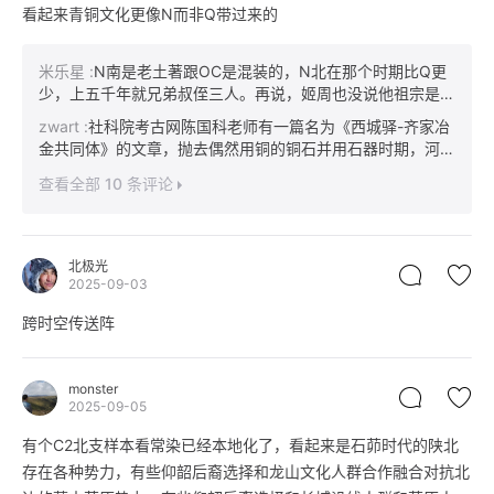
看起来青铜文化更像N而非Q带过来的
米乐星
:
N南是老土著跟OC是混装的，N北在那个时期比Q更
少，上五千年就兄弟叔侄三人。再说，姬周也没说他祖宗是贩
卖铜器的，出世就被扔了，有可能更本就不知道铜是啥玩意。
zwart
:
社科院考古网陈国科老师有一篇名为《西城驿-齐家冶
金共同体》的文章，抛去偶然用铜的铜石并用石器时期，河西
走廊早期的冶金人群是西城驿-四坝文化，这些早期青铜文化
查看全部 10 条评论
的随葬铜器都是上百件的出土，说明约4000年前-3700年前
已经掌握成熟的青铜冶炼技术，与当时中原零星几件出土铜器
形成鲜明对比，西城驿文化将青铜器传播给齐家文化。齐家文
化经由客省庄二期将青铜器传播到陕西商洛东龙山-陶寺-二里
北极光
头，向北传播至石茆。而齐家文化早期在这中间可能只扮演传
2025-09-03
播者，并不直接参与冶铜。原因是根据铅同位素比例判定，齐
跨时空传送阵
家-西城驿的铜料主要来自于张掖酒泉一带的黑水河以西的北
山一带，甘肃北山有另一个名字——“马鬃山”,而就是这么巧。
马鬃山发现了国内最早的青铜时代姬周上游CTS2959，墓葬
monster
属于积石墓，与哈密一带的积石墓非常相近。大制年代前
2025-09-05
3955-3691年，与西城驿冶金人群年代吻合。四坝西城驿文
化中也发现大量来自于西北的积石墓青铜人群，如酒泉干骨崖
有个C2北支样本看常染已经本地化了，看起来是石茆时代的陕北
超50%属于积石墓。即便并不是N北单枪匹马将青铜技术带
存在各种势力，有些仰韶后裔选择和龙山文化人群合作融合对抗北
来，也不至于说“更本就不知道铜是啥玩意”吧