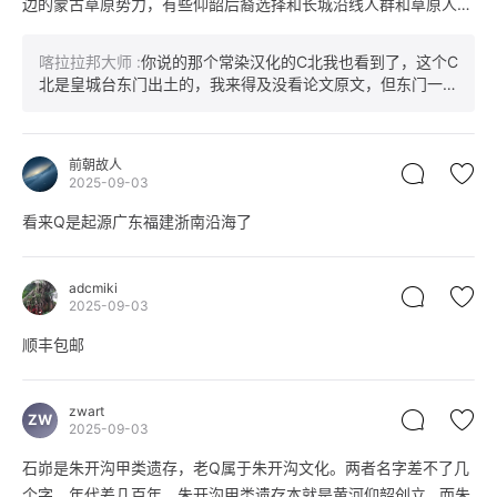
边的蒙古草原势力，有些仰韶后裔选择和长城沿线人群和草原人合
作融合对抗北上的龙山文化人群。本身就是一盘散沙，Q-M120父
系的人群还要携青铜技术之利和草原军事技术在当地社会崩溃时才
喀拉拉邦大师
:
你说的那个常染汉化的C北我也看到了，这个C
能去捡漏。
北是皇城台东门出土的，我来得及没看论文原文，但东门一般
是殉人。
前朝故人
2025-09-03
看来Q是起源广东福建浙南沿海了
adcmiki
2025-09-03
顺丰包邮
zwart
ZW
2025-09-03
石峁是朱开沟甲类遗存，老Q属于朱开沟文化。两者名字差不了几
个字。年代差几百年、朱开沟甲类遗存本就是黄河仰韶创立…而朱