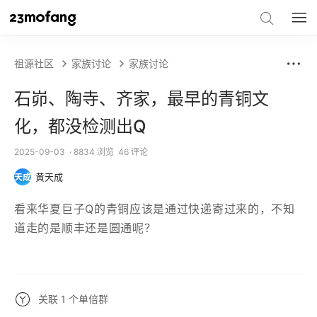
祖源社区
家族讨论
家族讨论
石峁、陶寺、齐家，最早的青铜文
化，都没检测出Q
2025-09-03
· 8834 浏览
46 评论
黄天成
天成
看来华夏巨子Q的青铜应该是通过快递寄过来的，不知
道走的是顺丰还是圆通呢？
关联 1 个单倍群