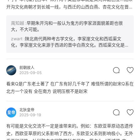
开沟文化商朝才到长城一线，与西迁的山西白燕、杏花文化在晋西
北、陕北融合成北狄。
禺知越
:
早期朱开沟和一般认为鬼方的李家涯面貌差距也很
大，不大可能。
zwart
:
陕北商代两种考古学文化，李家崖文化和西坬渠文
化，李家崖文化来源于西进的晋中白燕文化。西坬渠文化是以
蛇纹鬲为主，才是南下的朱开沟文化。两者完全混居在一起。
其实西坬渠文化可能才是老Q。
前朝故人
2025-09-05
看来Q是广东老土著了 在广东有好几千年了 难怪所谓的赵宋Q系在
北方一个没有 全在南方 说明压根不是赵宋
北狄皇帝
皇帝
2025-09-19
有可能是文化交流不一定是谁带来的。例如：东欧亚草原动态遗传
史，西欧亚草原的父系影响了西方，东欧亚父系则影响极小。无外