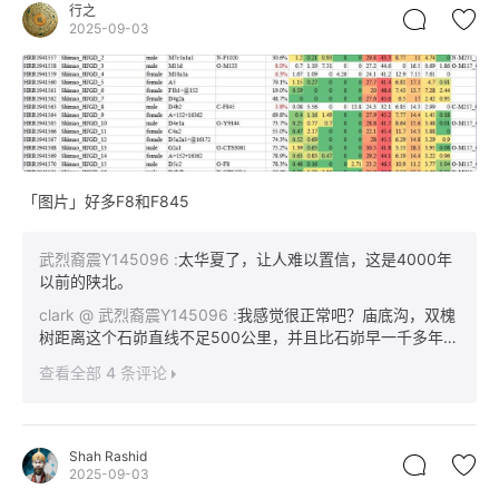
行之
2025-09-03
「图片」好多F8和F845
武烈裔震Y145096
:
太华夏了，让人难以置信，这是4000年
以前的陕北。
clark
@ 武烈裔震Y145096
:
我感觉很正常吧？庙底沟，双槐
树距离这个石峁直线不足500公里，并且比石峁早一千多年以
上，北上很容易吧？？
查看全部 4 条评论
Shah Rashid
2025-09-03