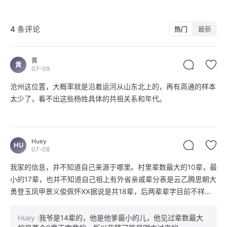
4 条评论
热门
最新
黄
黄
07-09
沧州这位置，大概率就是沿着运河从山东北上的，再有高通的样本
太少了，看不出这些杨姓具体的共祖关系和年代。
Huey
HU
07-08
我家的信息，并不知道自己来源于哪里。村里辈数最大的10辈，最
小的17辈，也并不知道自己祖上有外省亲戚辈分表是云乙腾思朝大
勇登玉凤甲景义俊佩怀XX据说是共18辈，后两辈辈字目前不祥祖
先名字不祥，据传祖先先前是走街串巷挑八股绳卖东西的，明朝初
年犯法逃到了这里（但是我看辈分感觉时间有点对不上），后生有
Huey
:
我爷是14辈的，他是他爹最小的儿，他见过辈数最大