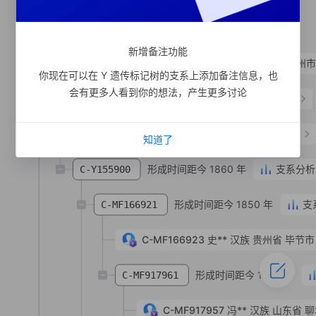
形成时间距今 120 年
C-MV162386
SNP
新增备注功能
C-MV162396
叶**
汉族
甘肃省 兰州市
你现在可以在 Y 遗传标记树的支系上添加备注信息，也
会有更多人看到你的想法，产生更多讨论
形成时间距今 1880 年
支系分析
C-Y155745
C-MV10517
马**
汉族
河南省 濮阳市 台前县
知道了
形成时间距今 1860 年
支系分析
C-Y155900
形成时间距今 1850 年
支
C-MF166921
C-MF166923
史**
汉族
贵州省 毕节市
形成时间距今 1830 年
C-MF917961
C-MF917957
冯**
汉族
山东省 聊