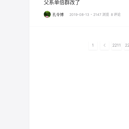
父系单倍群改了
孔令博
2019-08-13
2147 浏览
8 评论
1
2211
2