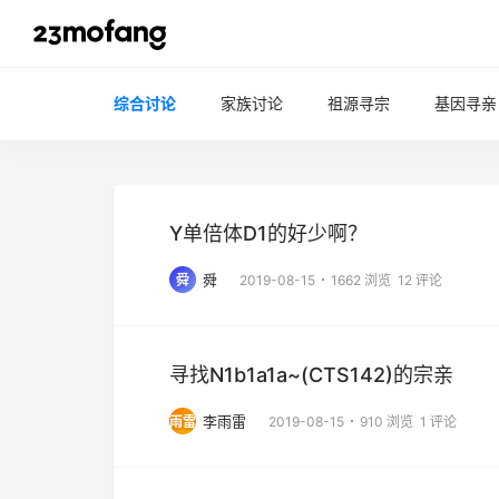
综合讨论
家族讨论
祖源寻宗
基因寻亲
Y单倍体D1的好少啊？
舜
舜
2019-08-15
1662 浏览
12 评论
寻找N1b1a1a~(CTS142)的宗亲
李雨雷
雨雷
2019-08-15
910 浏览
1 评论