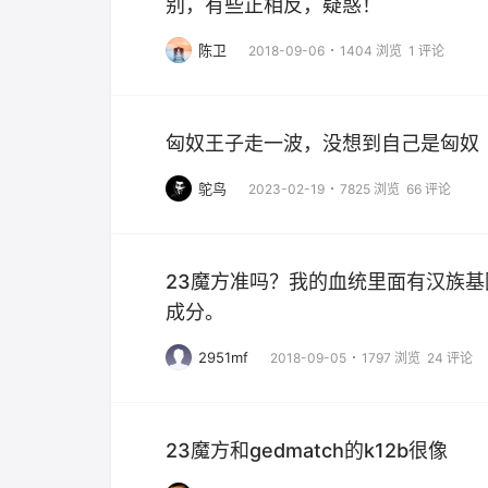
别，有些正相反，疑惑！
陈卫
2018-09-06
1404 浏览
1 评论
匈奴王子走一波，没想到自己是匈奴
鸵鸟
2023-02-19
7825 浏览
66 评论
23魔方准吗？我的血统里面有汉族
成分。
2951mf
2018-09-05
1797 浏览
24 评论
23魔方和gedmatch的k12b很像