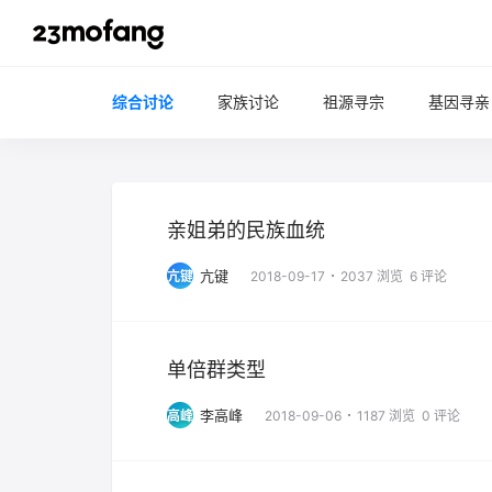
综合讨论
家族讨论
祖源寻宗
基因寻亲
亲姐弟的民族血统
亢键
亢键
2018-09-17
2037 浏览
6 评论
单倍群类型
李高峰
高峰
2018-09-06
1187 浏览
0 评论