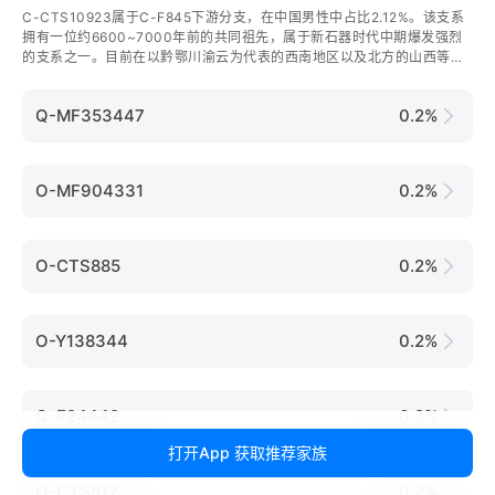
C-CTS10923属于C-F845下游分支，在中国男性中占比2.12%。该支系
拥有一位约6600~7000年前的共同祖先，属于新石器时代中期爆发强烈
的支系之一。目前在以黔鄂川渝云为代表的西南地区以及北方的山西等地
较为集中。
Q-MF353447
0.2%
O-MF904331
0.2%
O-CTS885
0.2%
O-Y138344
0.2%
Q-F24442
0.2%
打开App 获取推荐家族
O-CTS817
0.2%