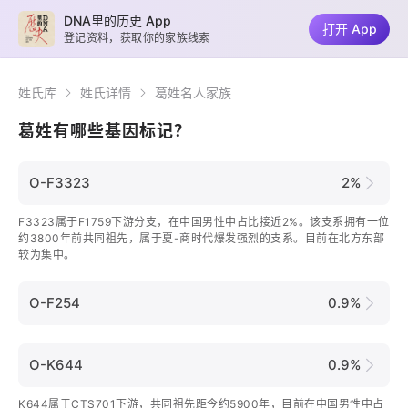
DNA里的历史 App
打开 App
登记资料，获取你的家族线索
姓氏库
姓氏详情
葛姓名人家族
葛姓有哪些基因标记？
O-F3323
2%
F3323属于F1759下游分支，在中国男性中占比接近2%。该支系拥有一位
约3800年前共同祖先，属于夏-商时代爆发强烈的支系。目前在北方东部
较为集中。
O-F254
0.9%
O-K644
0.9%
K644属于CTS701下游，共同祖先距今约5900年，目前在中国男性中占