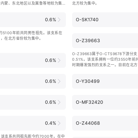
在内蒙、东北地区以及冀鲁等地较为集
北方较为集中。
0.6%
O-SK1740
一位约5100年前共同男性祖先。该支系在
2%，在北方省份较为集中。
O-Z39663
O-Z39663属于O-CTS9678下游
0.51%。该支系拥有一位约3550年
0.6%
时期爆发强烈的支系之一。目前在北方
西南地区的云南分布较为集中。
0.6%
O-Y30499
0.6%
O-MF32420
0.4%
O-Z44068
下游，该支系共同祖先距今约7000年，在中