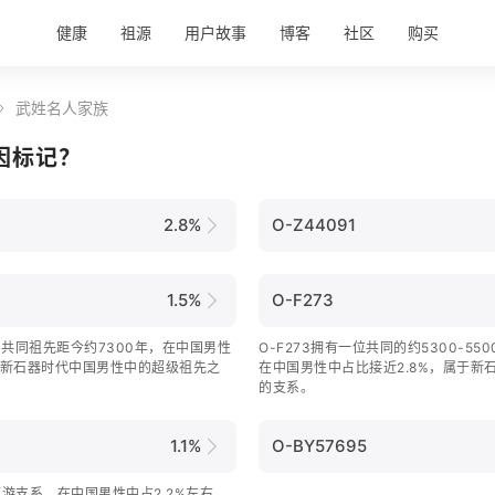
健康
祖源
用户故事
博客
社区
购买
武姓名人家族
因标记？
2.8%
O-Z44091
1.5%
O-F273
游，共同祖先距今约7300年，在中国男性
O-F273拥有一位共同的约5300-5
属于新石器时代中国男性中的超级祖先之
在中国男性中占比接近2.8%，属于新
的支系。
1.1%
O-BY57695
下游支系，在中国男性中占2.2%左右，