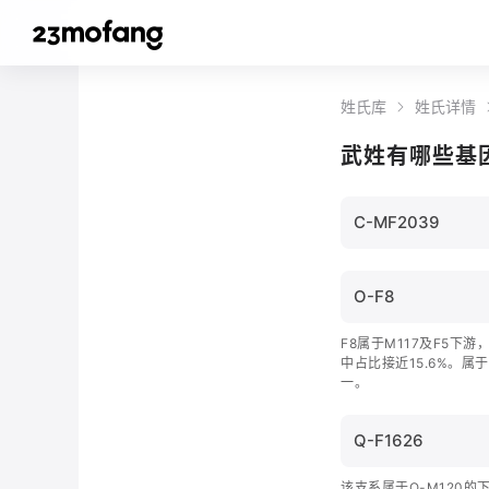
姓氏库
姓氏详情
武姓有哪些基
C-MF2039
O-F8
F8属于M117及F5下
中占比接近15.6%。
一。
Q-F1626
该支系属于Q-M120的